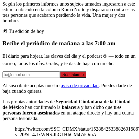
Según los primeros informes unos sujetos armados ingresaron a este
edificio ubicado en la colonia Roma Norte y dispararon contra estas
tres personas que acabaron perdiendo la vida. Una mujer y dos
hombres.
📰 Tu edición de hoy
Recibe el periódico de mañana a las 7:00 am
El diario para hojear, las claves del día y el podcast ☕ — todo en un
correo, todos los días. Gratis, y te das de baja con un clic.
Suscribirme
Al suscribirte aceptas nuestro
aviso de privacidad
. Puedes darte de
baja cuando quieras.
Las propias autoridades de
Seguridad Ciudadana de la Ciudad
de México
han confirmado la
balacera
y han dicho que
tres
personas fueron
asesinadas
en un ataque directo y hay una cuarta
persona lesionada.
https://twitter.com/SSC_CDMX/status/1528842533882691586
s=20&t=4zIxWNS-fhG1HhCM47dOmA