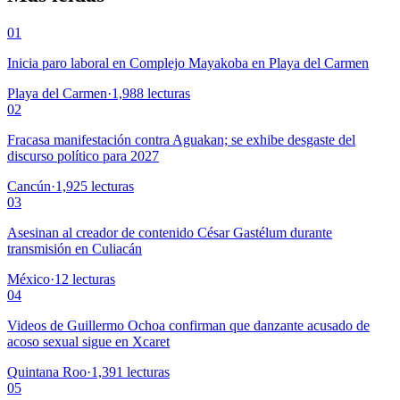
01
Inicia paro laboral en Complejo Mayakoba en Playa del Carmen
Playa del Carmen
·
1,988
lecturas
02
Fracasa manifestación contra Aguakan; se exhibe desgaste del
discurso político para 2027
Cancún
·
1,925
lecturas
03
Asesinan al creador de contenido César Gastélum durante
transmisión en Culiacán
México
·
12
lecturas
04
Videos de Guillermo Ochoa confirman que danzante acusado de
acoso sexual sigue en Xcaret
Quintana Roo
·
1,391
lecturas
05