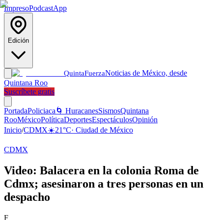
Impreso
Podcast
App
Edición
Noticias de México, desde
Quinta
Fuerza
Quintana Roo
Suscríbete gratis
Portada
Policiaca
🌀 Huracanes
Sismos
Quintana
Roo
México
Política
Deportes
Espectáculos
Opinión
Inicio
/
CDMX
☀️
21
°C
·
Ciudad de México
CDMX
Video: Balacera en la colonia Roma de
Cdmx; asesinaron a tres personas en un
despacho
F