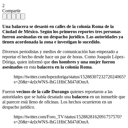
2
Compartir
Una balacera se desastó en calles de la colonia Roma de la
Ciudad de México. Según los primeros reportes tres personas
fueron asesinadas en un despacho jurídico. Las autoridades ya
tienen acordonada la zona e investigan lo sucedido.
Diversos periodistas y medios de comunicación han empezado a
reportar el hecho desde hace un par de horas. Como Joaquín López-
Dóriga, quien informó que
dos hombres y una mujer fueron
asesinados
en esta
balacera en la colonia Roma
.
https://twitter.com/lopezdoriga/status/1528830723272024065?
s=20&t=4zIxWNS-fhG1HhCM47dOmA
Fueron
vecinos de la calle Durango
quienes reportaron a las
autoridades que se había desatado una
balacera
en un inmueble que
al parecer está lleno de oficinas. Los hechos ocurrieron en un
despacho jurídico.
https://twitter.com/Foro_TV/status/1528828162091757570?
s=20&t=4zIxWNS-fhG1HhCM47dOmA