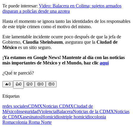
Te puede interesar:
Video: Balacera en Colima; sujetos armados
disparan a policías desde una azotea
Hasta el momento se ignora tanto las identidades de los responsables
de este triple crimen como el motivo del mismo.
Este lamentable incidente ocurre poco después de que la jefa de
Gobierno,
Claudia Sheinbaum
, asegurara que la
Ciudad de
México
es un sitio seguro.
¡Ya estamos en Google News! Mantente al día con las noticias
más importantes de México y el Mundo, haz clic
aquí
¿Qué te pareció?
🔥
0
👍
0
😲
0
😢
0
😠
0
Etiquetas
redes sociales
CDMX
Noticias CDMX
Ciudad de
México
Inseguridad
Violencia
Balacera
Noticias de la CDMX
Noticias
de CDMX
asesinatos
Homicidios
triple homicidio
colonia
Roma
colonia Roma Norte