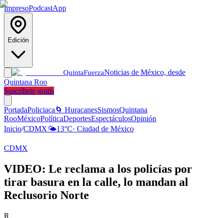
Impreso
Podcast
App
Edición
Noticias de México, desde
Quinta
Fuerza
Quintana Roo
Suscríbete gratis
Portada
Policiaca
🌀 Huracanes
Sismos
Quintana
Roo
México
Política
Deportes
Espectáculos
Opinión
Inicio
/
CDMX
🌤️
13
°C
·
Ciudad de México
CDMX
VIDEO: Le reclama a los policías por
tirar basura en la calle, lo mandan al
Reclusorio Norte
R