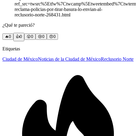
ref_src=twsrc%5Etfw%7Ctwcamp%5Etweetembed%7Ctwte
reclama-policias-por-tirar-basura-lo-envian-al-
reclusorio-norte-268431.html
¿Qué te pareció?
🔥
0
👍
0
😲
0
😢
0
😠
0
Etiquetas
Ciudad de México
Noticias de la Ciudad de México
Reclusorio Norte