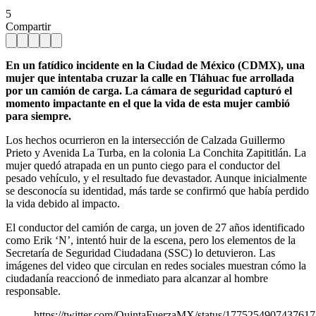
5
Compartir
En un fatídico incidente en la Ciudad de México (CDMX), una
mujer que intentaba cruzar la calle en Tláhuac fue arrollada
por un camión de carga. La cámara de seguridad capturó el
momento impactante en el que la vida de esta mujer cambió
para siempre.
Los hechos ocurrieron en la intersección de Calzada Guillermo
Prieto y Avenida La Turba, en la colonia La Conchita Zapititlán. La
mujer quedó atrapada en un punto ciego para el conductor del
pesado vehículo, y el resultado fue devastador. Aunque inicialmente
se desconocía su identidad, más tarde se confirmó que había perdido
la vida debido al impacto.
El conductor del camión de carga, un joven de 27 años identificado
como Erik ‘N’, intentó huir de la escena, pero los elementos de la
Secretaría de Seguridad Ciudadana (SSC) lo detuvieron. Las
imágenes del video que circulan en redes sociales muestran cómo la
ciudadanía reaccionó de inmediato para alcanzar al hombre
responsable.
https://twitter.com/QuintaFuerzaMX/status/177525490743761