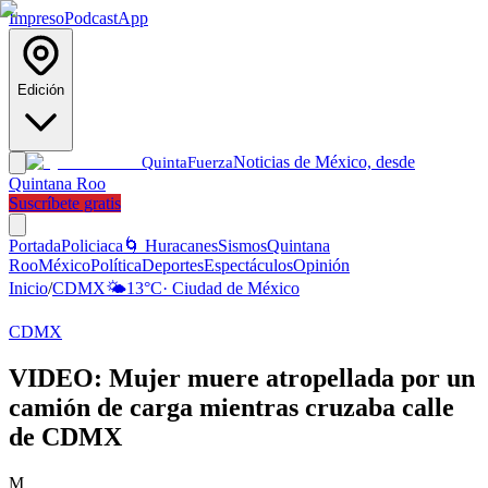
Impreso
Podcast
App
Edición
Noticias de México, desde
Quinta
Fuerza
Quintana Roo
Suscríbete gratis
Portada
Policiaca
🌀 Huracanes
Sismos
Quintana
Roo
México
Política
Deportes
Espectáculos
Opinión
Inicio
/
CDMX
🌤️
13
°C
·
Ciudad de México
CDMX
VIDEO: Mujer muere atropellada por un
camión de carga mientras cruzaba calle
de CDMX
M