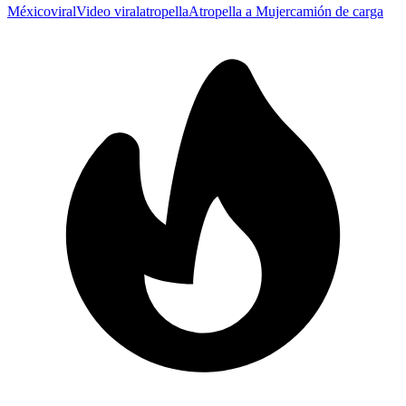
México
viral
Video viral
atropella
Atropella a Mujer
camión de carga