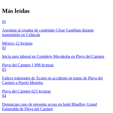
Más leídas
01
Asesinan al creador de contenido César Gastélum durante
transmisión en Culiacán
México
·
12
lecturas
02
Inicia paro laboral en Complejo Mayakoba en Playa del Carmen
Playa del Carmen
·
1,998
lecturas
03
Fallece trabajador de Xcaret en accidente en tramo de Playa del
Carmen a Puerto Morelos
Playa del Carmen
·
623
lecturas
04
Denuncian caso de presunto acoso en hotel BlueBay Grand
Esmeralda de Playa del Carmen