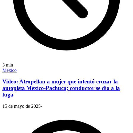
3
min
México
Video: Atropellan a mujer que intentó cruzar la
autopista México-Pachuca; conductor se dio a la
fuga
15 de mayo de 2025
·