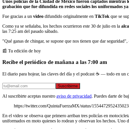
Unos policías de la Ciudad de México fueron captados mientras le
grabación que fue difundida en redes sociales los uniformados y
Fue gracias a un
video
difundido originalmente en
TikTok
que se sup
Como ya se señalaba, los hechos ocurrieron este 30 de julio en la
alc
las 7:25 am del pasado sábado.
"Qué ganas de chingar, se supone que nos tienen que dar seguridad", di
📰 Tu edición de hoy
Recibe el periódico de mañana a las 7:00 am
El diario para hojear, las claves del día y el podcast ☕ — todo en un co
Suscribirme
Al suscribirte aceptas nuestro
aviso de privacidad
. Puedes darte de ba
https://twitter.com/QuintaFuerzaMX/status/155447295
En el video se observa que primero arriban tres policías en motociclet
uniformados en moto quienes lo rodean y observan los hechos. Uno de e