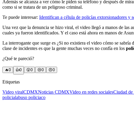
Además se alcanza a ver cómo le piden su teléfono y después de mirarlo
como si se tratara de un peligroso criminal.
Te puede interesar:
Identifican a célula de policías extorsionadores y
Una vez que la denuncia se hizo viral, el video llegó a manos de las a
cuales ya fueron identificados. Y el caso está ahora en manos de Asun
La interrogante que surge es ¿Si no existiera el video cómo se sabría
clase de incidentes es que la gente muchas veces no confía en los
poli
¿Qué te pareció?
🔥
0
👍
0
😲
0
😢
0
😠
0
Etiquetas
Video viral
CDMX
Noticias CDMX
Video en redes sociales
Ciudad de
policial
abuso policiaco