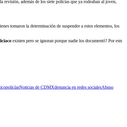
a revisión, además de los siete policías que ya rodeaban al joven,
uienes tomaron la determinación de suspender a estos elementos, los
iciaco
existen pero se ignoran porque nadie los documentó? Por ests
ico
policías
Noticias de CDMX
denuncia en redes sociales
Abuso