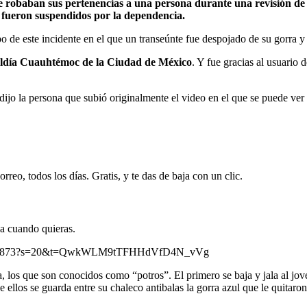
 robaban sus pertenencias a una persona durante una revisión de r
a fueron suspendidos por la dependencia.
o de este incidente en el que un transeúnte fue despojado de su gorra y
aldía Cuauhtémoc de la Ciudad de México
. Y fue gracias al usuario 
jo la persona que subió originalmente el video en el que se puede ver a
rreo, todos los días. Gratis, y te das de baja con un clic.
ja cuando quieras.
2435023873?s=20&t=QwkWLM9tTFHHdVfD4N_vVg
a, los que son conocidos como “potros”. El primero se baja y jala al jov
llos se guarda entre su chaleco antibalas la gorra azul que le quitaron