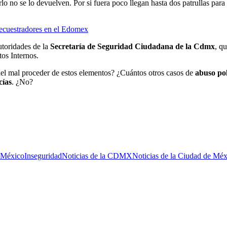
 no se lo devuelven. Por si fuera poco llegan hasta dos patrullas para l
 secuestradores en el Edomex
utoridades de la
Secretaría de Seguridad Ciudadana de la Cdmx
, q
tos Internos.
 del mal proceder de estos elementos? ¿Cuántos otros casos de
abuso pol
cías
. ¿No?
 México
Inseguridad
Noticias de la CDMX
Noticias de la Ciudad de Méx