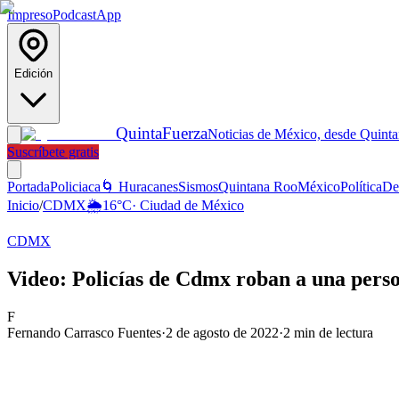
Impreso
Podcast
App
Edición
Quinta
Fuerza
Noticias de México, desde Quint
Suscríbete gratis
Portada
Policiaca
🌀 Huracanes
Sismos
Quintana Roo
México
Política
De
Inicio
/
CDMX
🌦️
16
°C
·
Ciudad de México
CDMX
Video: Policías de Cdmx roban a una perso
F
Fernando Carrasco Fuentes
·
2 de agosto de 2022
·
2
min de lectura