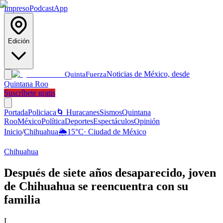
Impreso
Podcast
App
Edición
Noticias de México, desde
Quinta
Fuerza
Quintana Roo
Suscríbete gratis
Portada
Policiaca
🌀 Huracanes
Sismos
Quintana
Roo
México
Política
Deportes
Espectáculos
Opinión
Inicio
/
Chihuahua
🌦️
15
°C
·
Ciudad de México
Chihuahua
Después de siete años desaparecido, joven
de Chihuahua se reencuentra con su
familia
I