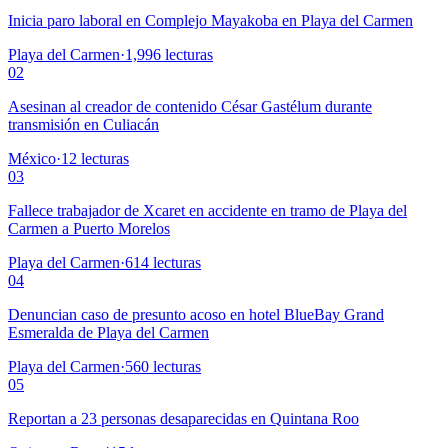
Inicia paro laboral en Complejo Mayakoba en Playa del Carmen
Playa del Carmen
·
1,996
lecturas
02
Asesinan al creador de contenido César Gastélum durante
transmisión en Culiacán
México
·
12
lecturas
03
Fallece trabajador de Xcaret en accidente en tramo de Playa del
Carmen a Puerto Morelos
Playa del Carmen
·
614
lecturas
04
Denuncian caso de presunto acoso en hotel BlueBay Grand
Esmeralda de Playa del Carmen
Playa del Carmen
·
560
lecturas
05
Reportan a 23 personas desaparecidas en Quintana Roo