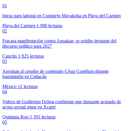
01
Inicia paro laboral en Complejo Mayakoba en Playa del Carmen
Playa del Carmen
·
1,988
lecturas
02
Fracasa manifestación contra Aguakan; se exhibe desgaste del
discurso político para 2027
Cancún
·
1,925
lecturas
03
Asesinan al creador de contenido César Gastélum durante
transmisión en Culiacán
México
·
12
lecturas
04
Videos de Guillermo Ochoa confirman que danzante acusado de
acoso sexual sigue en Xcaret
Quintana Roo
·
1,391
lecturas
05