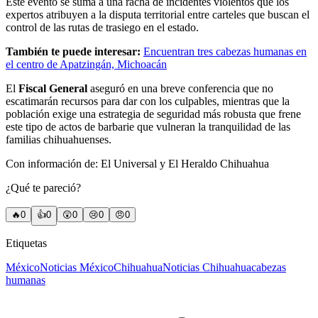
Este evento se suma a una racha de incidentes violentos que los
expertos atribuyen a la disputa territorial entre carteles que buscan el
control de las rutas de trasiego en el estado.
También te puede interesar:
Encuentran tres cabezas humanas en
el centro de Apatzingán, Michoacán
El
Fiscal General
aseguró en una breve conferencia que no
escatimarán recursos para dar con los culpables, mientras que la
población exige una estrategia de seguridad más robusta que frene
este tipo de actos de barbarie que vulneran la tranquilidad de las
familias chihuahuenses.
Con información de: El Universal y El Heraldo Chihuahua
¿Qué te pareció?
🔥
0
👍
0
😲
0
😢
0
😠
0
Etiquetas
México
Noticias México
Chihuahua
Noticias Chihuahua
cabezas
humanas