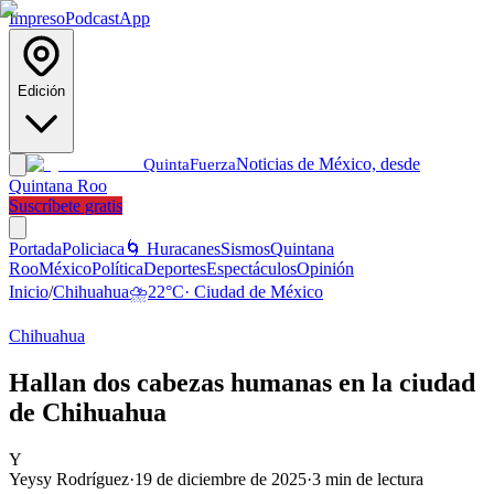
Impreso
Podcast
App
Edición
Noticias de México, desde
Quinta
Fuerza
Quintana Roo
Suscríbete gratis
Portada
Policiaca
🌀 Huracanes
Sismos
Quintana
Roo
México
Política
Deportes
Espectáculos
Opinión
Inicio
/
Chihuahua
⛈️
22
°C
·
Ciudad de México
Chihuahua
Hallan dos cabezas humanas en la ciudad
de Chihuahua
Y
Yeysy Rodríguez
·
19 de diciembre de 2025
·
3
min de lectura