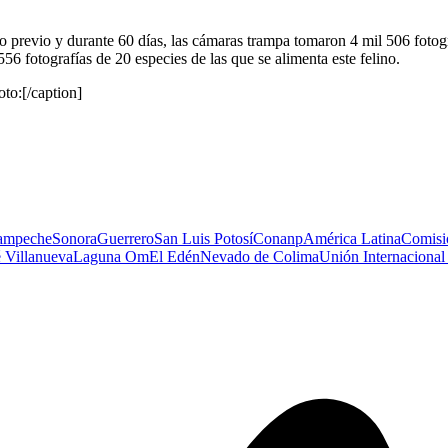
o previo y durante 60 días, las cámaras trampa tomaron 4 mil 506 fotog
6 fotografías de 20 especies de las que se alimenta este felino.
to:[/caption]
ampeche
Sonora
Guerrero
San Luis Potosí
Conanp
América Latina
Comisi
 Villanueva
Laguna Om
El Edén
Nevado de Colima
Unión Internacional