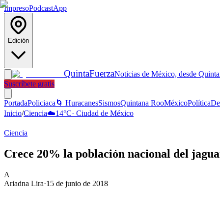
Impreso
Podcast
App
Edición
Quinta
Fuerza
Noticias de México, desde Quint
Suscríbete gratis
Portada
Policiaca
🌀 Huracanes
Sismos
Quintana Roo
México
Política
De
Inicio
/
Ciencia
☁️
14
°C
·
Ciudad de México
Ciencia
Crece 20% la población nacional del jaguar
A
Ariadna Lira
·
15 de junio de 2018