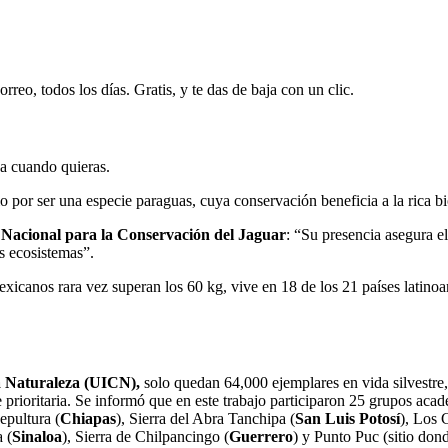
rreo, todos los días. Gratis, y te das de baja con un clic.
ja cuando quieras.
io por ser una especie paraguas, cuya conservación beneficia a la rica b
a Nacional para la Conservación del Jaguar
: “Su presencia asegura e
s ecosistemas”.
xicanos rara vez superan los 60 kg, vive en 18 de los 21 países latinoam
a Naturaleza (UICN),
solo quedan 64,000 ejemplares en vida silvestre
rioritaria. Se informó que en este trabajo participaron 25 grupos acad
epultura (
Chiapas
), Sierra del Abra Tanchipa (
San Luis Potosí
), Los 
 (
Sinaloa
), Sierra de Chilpancingo (
Guerrero
) y Punto Puc (sitio don