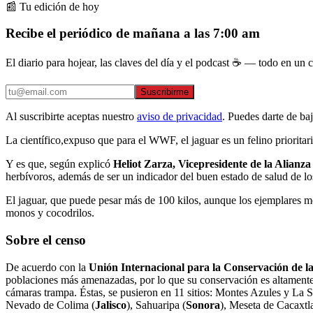
📰 Tu edición de hoy
Recibe el periódico de mañana a las 7:00 am
El diario para hojear, las claves del día y el podcast ☕ — todo en un co
Suscribirme
Al suscribirte aceptas nuestro
aviso de privacidad
. Puedes darte de ba
La científico,expuso que para el WWF, el jaguar es un felino prioritar
Y es que, según explicó
Heliot Zarza, Vicepresidente de la Alianz
herbívoros, además de ser un indicador del buen estado de salud de lo
El jaguar, que puede pesar más de 100 kilos, aunque los ejemplares me
monos y cocodrilos.
Sobre el censo
De acuerdo con la
Unión Internacional para la Conservación de l
poblaciones más amenazadas, por lo que su conservación es altamente p
cámaras trampa. Éstas, se pusieron en 11 sitios: Montes Azules y La S
Nevado de Colima (
Jalisco
), Sahuaripa (
Sonora
), Meseta de Cacaxtla