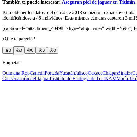
También te puede interesar:
Aseguran piel de jaguar en Tizimín
Para obtener los datos del censo de 2018 se hizo un exhaustivo trabaj
identificándose a 46 individuos. Esas mismas cámaras captaron 3 mil 55
[caption id="attachment_40498" align="aligncenter" width="696"]
Fo
¿Qué te pareció?
🔥
0
👍
0
😲
0
😢
0
😠
0
Etiquetas
Quintana Roo
Cancún
Portada
Yucatán
Jalisco
Oaxaca
Chiapas
Sinaloa
C
Conservación del Jaguar
Instituto de Ecología de la UNAM
María José