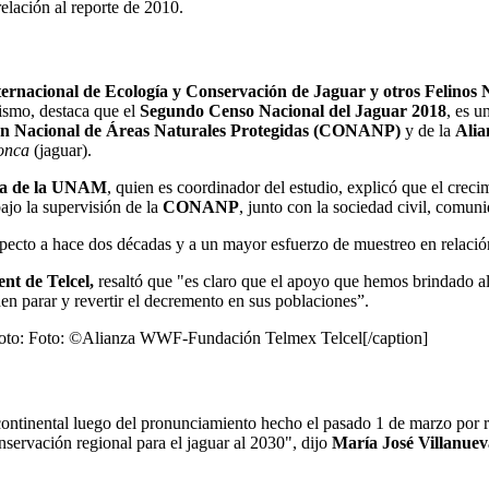
elación al reporte de 2010.
ernacional de Ecología y Conservación de Jaguar y otros Felinos 
smo, destaca que el
Segundo Censo Nacional del Jaguar 2018
, es u
n Nacional de Áreas Naturales Protegidas (CONANP)
y de la
Ali
onca
(jaguar).
gía de la UNAM
, quien es coordinador del estudio, explicó que el crecim
ajo la supervisión de la
CONANP
, junto con la sociedad civil, comun
especto a hace dos décadas y a un mayor esfuerzo de muestreo en relació
nt de Telcel,
resaltó que "es claro que el apoyo que hemos brindado al
en parar y revertir el decremento en sus poblaciones”.
to: Foto: ©Alianza WWF-Fundación Telmex Telcel[/caption]
 continental luego del pronunciamiento hecho el pasado 1 de marzo por r
ervación regional para el jaguar al 2030", dijo
María José Villanuev