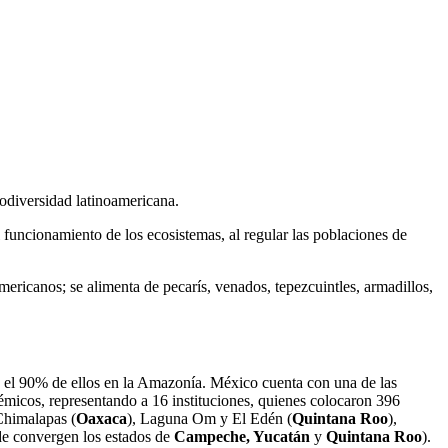
iodiversidad latinoamericana.
l funcionamiento de los ecosistemas, al regular las poblaciones de
ericanos; se alimenta de pecarís, venados, tepezcuintles, armadillos,
, el 90% de ellos en la Amazonía. México cuenta con una de las
émicos, representando a 16 instituciones, quienes colocaron 396
Chimalapas (
Oaxaca
), Laguna Om y El Edén (
Quintana Roo
),
de convergen los estados de
Campeche, Yucatán
y
Quintana Roo
).