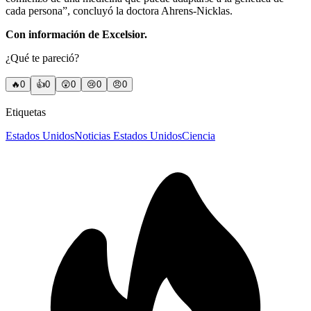
cada persona”, concluyó la doctora Ahrens-Nicklas.
Con información de Excelsior.
¿Qué te pareció?
🔥
0
👍
0
😲
0
😢
0
😠
0
Etiquetas
Estados Unidos
Noticias Estados Unidos
Ciencia