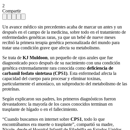
2
Compartir
Un avance médico sin precedentes acaba de marcar un antes y un
después en el campo de la medicina, sobre todo en el tratamiento de
enfermedades genéticas raras, ya que un bebé de nueve meses
recibió la primera terapia genética personalizada del mundo para
tratar una condición grave que afecta su metabolismo.
Se trata de
KJ Muldoon
, un pequeño de ojos azules que fue
diagnosticado poco después de su nacimiento con una condición
genética extremadamente rara conocida como
deficiencia de
carbamil fosfato sintetasa (CPS1)
. Esta enfermedad afecta la
capacidad del cuerpo para procesar y eliminar toxinas,
particularmente el amoníaco, un subproducto del metabolismo de las
proteínas.
Según explicaron sus padres, los primeros diagnósticos fueron
devastadores: la mayoría de los casos conocidos terminan en
trasplante de hígado o en el fallecimiento.
“Cuando buscamos en internet sobre
CPS1
, todo lo que
encontrábamos era muerte o trasplante”, compartió su madre,
Nicole, desde el Hospital Infantil de Filadelfia en Estados Unidos,