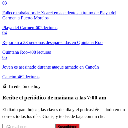
03
Fallece trabajador de Xcaret en accidente en tramo de Playa del
Carmen a Puerto Morelos
Playa del Carmen
·
605
lecturas
04
Reportan a 23 personas desaparecidas en Quintana Roo
Quintana Roo
·
408
lecturas
05
Joven es asesinado durante ataque armado en Cancún
Cancún
·
462
lecturas
📰 Tu edición de hoy
Recibe el periódico de mañana a las 7:00 am
El diario para hojear, las claves del día y el podcast ☕ — todo en un
correo, todos los días. Gratis, y te das de baja con un clic.
Suscribirme