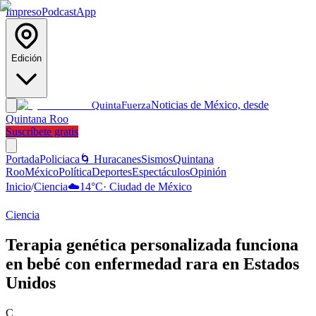
Impreso
Podcast
App
Edición
Noticias de México, desde
Quinta
Fuerza
Quintana Roo
Suscríbete gratis
Portada
Policiaca
🌀 Huracanes
Sismos
Quintana
Roo
México
Política
Deportes
Espectáculos
Opinión
Inicio
/
Ciencia
☁️
14
°C
·
Ciudad de México
Ciencia
Terapia genética personalizada funciona
en bebé con enfermedad rara en Estados
Unidos
C