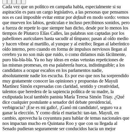
Cada vez que un político en campaña habla, especialmente si su
aspiración es para un cargo legislativo, a las personas que pensamos
nos es casi imposible evitar entrar por
default
en modo sordo: vemos
que mueven los labios, gesticulan e incluso percibimos sonidos, pero
a fuerza de repetir lo que siempre han dicho, desde por lo menos los
tiempos de Plutarco Elías Calles, las palabras son captadas por los
pabellones auriculares hasta sacudir al tímpano; pasan al oído medio
y hacen vibrar al martillo, al yunque y al estribo; llegan al laberíntico
oído interno, pero cuando en forma de impulsos nerviosos llegan al
cerebro ya no son más que ruido, o como diríamos más fácilmente,
puro bla-bla-bla. Ya no hay ideas en estas vetustas repeticiones de
las mismas promesas, en esa palabrería hueca, indistinguible; a los
candidatos a ocupar escaños en los parlamentos nadie,
absolutamente nadie los escucha. Es por eso que nos ha sorprendido
muy gratamente conocer las opiniones y propuestas de Mayuli
Martínez Simón expresadas con claridad, sentido y creatividad,
talentos que heredera de la sapiencia política de su madre, la
exdiputada local también panista María Teresa Simón Triay. ¿Qué
dice cualquier postulante a senador del debate presidencial,
verbigracia? ¡Ese es mi gallo!, ¡Ganó mi candidato!, seguro va a
ganar la elección. Y como diría el mariachi: tan-tan. Mayuli, en
cambio, aprovecha la coyuntura para hablar de temas nacionales que
nos impactan mucho en Quintana Roo y que con su llegada al
Senado pudieran seguramente ser conducidos hacia un mejor