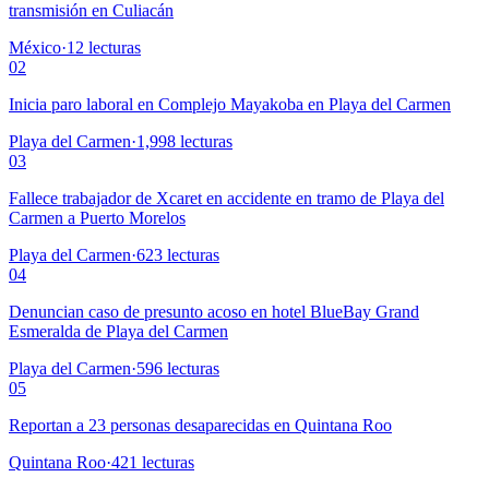
transmisión en Culiacán
México
·
12
lecturas
02
Inicia paro laboral en Complejo Mayakoba en Playa del Carmen
Playa del Carmen
·
1,998
lecturas
03
Fallece trabajador de Xcaret en accidente en tramo de Playa del
Carmen a Puerto Morelos
Playa del Carmen
·
623
lecturas
04
Denuncian caso de presunto acoso en hotel BlueBay Grand
Esmeralda de Playa del Carmen
Playa del Carmen
·
596
lecturas
05
Reportan a 23 personas desaparecidas en Quintana Roo
Quintana Roo
·
421
lecturas