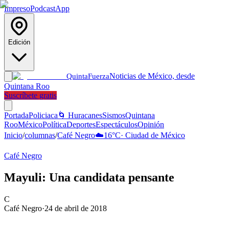
Impreso
Podcast
App
Edición
Noticias de México, desde
Quinta
Fuerza
Quintana Roo
Suscríbete gratis
Portada
Policiaca
🌀 Huracanes
Sismos
Quintana
Roo
México
Política
Deportes
Espectáculos
Opinión
Inicio
/
columnas
/
Café Negro
☁️
16
°C
·
Ciudad de México
Café Negro
Mayuli: Una candidata pensante
C
Café Negro
·
24 de abril de 2018