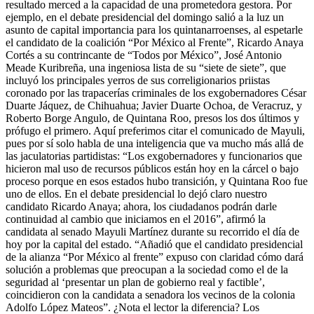
resultado merced a la capacidad de una prometedora gestora. Por
ejemplo, en el debate presidencial del domingo salió a la luz un
asunto de capital importancia para los quintanarroenses, al espetarle
el candidato de la coalición “Por México al Frente”, Ricardo Anaya
Cortés a su contrincante de “Todos por México”, José Antonio
Meade Kuribreña, una ingeniosa lista de su “siete de siete”, que
incluyó los principales yerros de sus correligionarios priistas
coronado por las trapacerías criminales de los exgobernadores César
Duarte Jáquez, de Chihuahua; Javier Duarte Ochoa, de Veracruz, y
Roberto Borge Angulo, de Quintana Roo, presos los dos últimos y
prófugo el primero. Aquí preferimos citar el comunicado de Mayuli,
pues por sí solo habla de una inteligencia que va mucho más allá de
las jaculatorias partidistas: “Los exgobernadores y funcionarios que
hicieron mal uso de recursos públicos están hoy en la cárcel o bajo
proceso porque en esos estados hubo transición, y Quintana Roo fue
uno de ellos. En el debate presidencial lo dejó claro nuestro
candidato Ricardo Anaya; ahora, los ciudadanos podrán darle
continuidad al cambio que iniciamos en el 2016”, afirmó la
candidata al senado Mayuli Martínez durante su recorrido el día de
hoy por la capital del estado. “Añadió que el candidato presidencial
de la alianza “Por México al frente” expuso con claridad cómo dará
solución a problemas que preocupan a la sociedad como el de la
seguridad al ‘presentar un plan de gobierno real y factible’,
coincidieron con la candidata a senadora los vecinos de la colonia
Adolfo López Mateos”. ¿Nota el lector la diferencia? Los