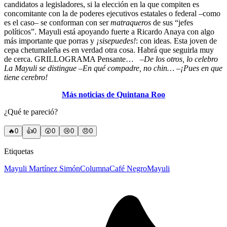
candidatos a legisladores, si la elección en la que compiten es
concomitante con la de poderes ejecutivos estatales o federal –como
es el caso– se conforman con ser
matraqueros
de sus “jefes
políticos”. Mayuli está apoyando fuerte a Ricardo Anaya con algo
más importante que porras y
¡sisepuedes!
: con ideas. Esta joven de
cepa chetumaleña es en verdad otra cosa. Habrá que seguirla muy
de cerca. GRILLOGRAMA Pensante…
–De los otros, lo celebro
La Mayuli se distingue
–En qué compadre, no chin…
–¡Pues en que
tiene cerebro!
Más noticias de Quintana Roo
¿Qué te pareció?
🔥
0
👍
0
😲
0
😢
0
😠
0
Etiquetas
Mayuli Martínez Simón
Columna
Café Negro
Mayuli