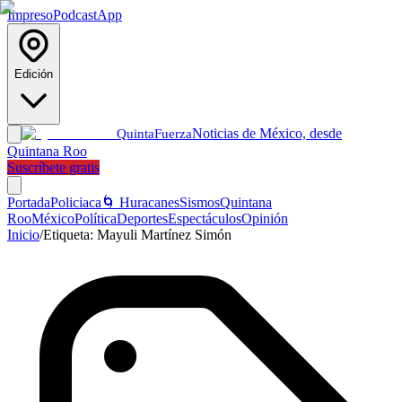
Impreso
Podcast
App
Edición
Noticias de México, desde
Quinta
Fuerza
Quintana Roo
Suscríbete gratis
Portada
Policiaca
🌀 Huracanes
Sismos
Quintana
Roo
México
Política
Deportes
Espectáculos
Opinión
Inicio
/
Etiqueta:
Mayuli Martínez Simón