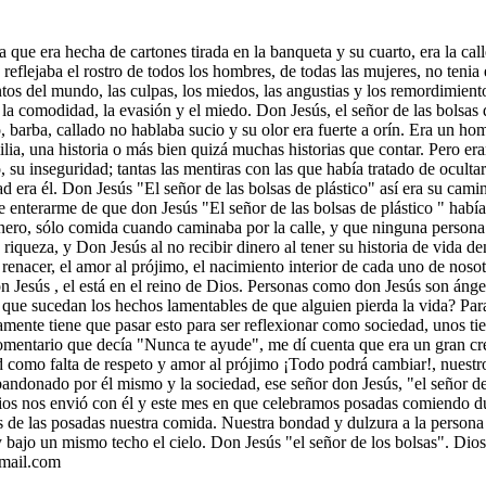
que era hecha de cartones tirada en la banqueta y su cuarto, era la ca
reflejaba el rostro de todos los hombres, de todas las mujeres, no tenia 
tos del mundo, las culpas, los miedos, las angustias y los remordimient
 la comodidad, la evasión y el miedo. Don Jesús, el señor de las bolsas 
o, barba, callado no hablaba sucio y su olor era fuerte a orín. Era un
ia, una historia o más bien quizá muchas historias que contar. Pero eran
su inseguridad; tantas las mentiras con las que había tratado de ocultar s
ad era él. Don Jesús "El señor de las bolsas de plástico" así era su cam
ue enterarme de que don Jesús "El señor de las bolsas de plástico " hab
inero, sólo comida cuando caminaba por la calle, y que ninguna persona
riqueza, y Don Jesús al no recibir dinero al tener su historia de vida de
el renacer, el amor al prójimo, el nacimiento interior de cada uno de nos
on Jesús , el está en el reino de Dios. Personas como don Jesús son án
que sucedan los hechos lamentables de que alguien pierda la vida? Para 
amente tiene que pasar esto para ser reflexionar como sociedad, unos 
omentario que decía "Nunca te ayude", me dí cuenta que era un gran cre
ad como falta de respeto y amor al prójimo ¡Todo podrá cambiar!, nues
ndonado por él mismo y la sociedad, ese señor don Jesús, "el señor de l
ios nos envió con él y este mes en que celebramos posadas comiendo d
 de las posadas nuestra comida. Nuestra bondad y dulzura a la person
 y bajo un mismo techo el cielo. Don Jesús "el señor de los bolsas".
mail.com