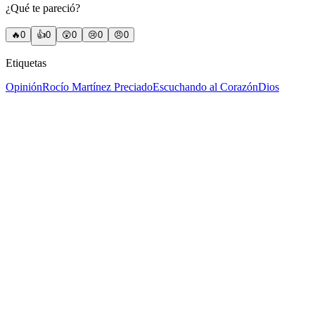
¿Qué te pareció?
🔥
0
👍
0
😲
0
😢
0
😠
0
Etiquetas
Opinión
Rocío Martínez Preciado
Escuchando al Corazón
Dios