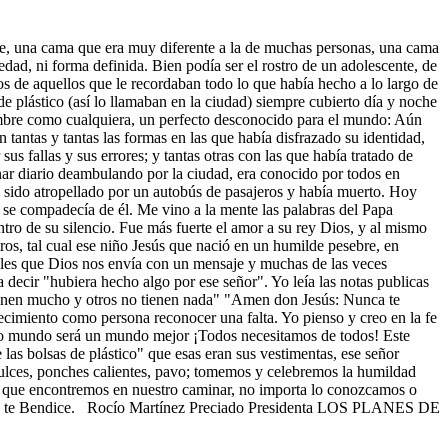
lle, una cama que era muy diferente a la de muchas personas, una cama
edad, ni forma definida. Bien podía ser el rostro de un adolescente, de
os de aquellos que le recordaban todo lo que había hecho a lo largo de
de plástico (así lo llamaban en la ciudad) siempre cubierto día y noche
 hombre como cualquiera, un perfecto desconocido para el mundo: Aún
 tantas y tantas las formas en las que había disfrazado su identidad,
us fallas y sus errores; y tantas otras con las que había tratado de
inar diario deambulando por la ciudad, era conocido por todos en
ía sido atropellado por un autobús de pasajeros y había muerto. Hoy
 se compadecía de él. Me vino a la mente las palabras del Papa
ntro de su silencio. Fue más fuerte el amor a su rey Dios, y al mismo
otros, tal cual ese niño Jesús que nació en un humilde pesebre, en
geles que Dios nos envía con un mensaje y muchas de las veces
decir "hubiera hecho algo por ese señor". Yo leía las notas publicas
tienen mucho y otros no tienen nada" "Amen don Jesús: Nunca te
cimiento como persona reconocer una falta. Yo pienso y creo en la fe
tro mundo será un mundo mejor ¡Todos necesitamos de todos! Este
as bolsas de plástico" que esas eran sus vestimentas, ese señor
ulces, ponches calientes, pavo; tomemos y celebremos la humildad
a que encontremos en nuestro caminar, no importa lo conozcamos o
 Dios te Bendice. Rocío Martínez Preciado Presidenta LOS PLANES DE