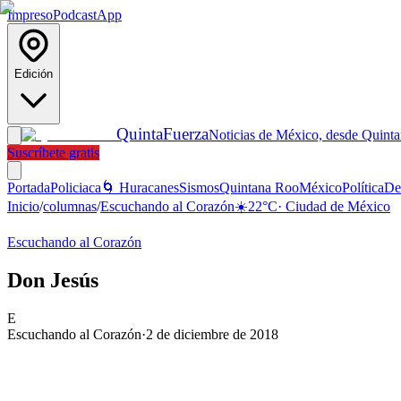
Impreso
Podcast
App
Edición
Quinta
Fuerza
Noticias de México, desde Quint
Suscríbete gratis
Portada
Policiaca
🌀 Huracanes
Sismos
Quintana Roo
México
Política
De
Inicio
/
columnas
/
Escuchando al Corazón
☀️
22
°C
·
Ciudad de México
Escuchando al Corazón
Don Jesús
E
Escuchando al Corazón
·
2 de diciembre de 2018