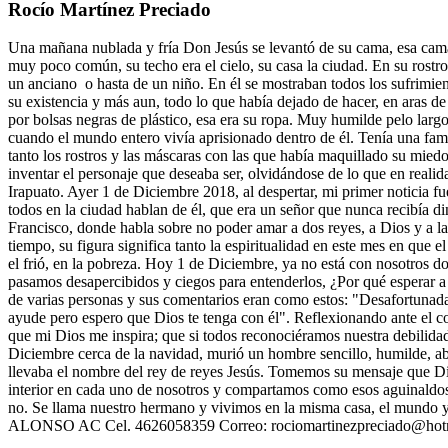
Rocío Martínez Preciado
Una mañana nublada y fría Don Jesús se levantó de su cama, esa cama 
muy poco común, su techo era el cielo, su casa la ciudad. En su rostro 
un anciano o hasta de un niño. En él se mostraban todos los sufrimien
su existencia y más aun, todo lo que había dejado de hacer, en aras de
por bolsas negras de plástico, esa era su ropa. Muy humilde pelo larg
cuando el mundo entero vivía aprisionado dentro de él. Tenía una famil
tanto los rostros y las máscaras con las que había maquillado su miedo, 
inventar el personaje que deseaba ser, olvidándose de lo que en realid
Irapuato. Ayer 1 de Diciembre 2018, al despertar, mi primer noticia f
todos en la ciudad hablan de él, que era un señor que nunca recibía d
Francisco, donde habla sobre no poder amar a dos reyes, a Dios y a la 
tiempo, su figura significa tanto la espiritualidad en este mes en que 
el frió, en la pobreza. Hoy 1 de Diciembre, ya no está con nosotros d
pasamos desapercibidos y ciegos para entenderlos, ¿Por qué esperar a 
de varias personas y sus comentarios eran como estos: "Desafortunad
ayude pero espero que Dios te tenga con él". Reflexionando ante el c
que mi Dios me inspira; que si todos reconociéramos nuestra debilid
Diciembre cerca de la navidad, murió un hombre sencillo, humilde, aba
llevaba el nombre del rey de reyes Jesús. Tomemos su mensaje que D
interior en cada uno de nosotros y compartamos como esos aguinaldos
no. Se llama nuestro hermano y vivimos en la misma casa, el mundo
ALONSO AC Cel. 4626058359 Correo:
rociomartinezpreciado@hot