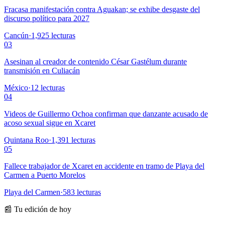
Fracasa manifestación contra Aguakan; se exhibe desgaste del
discurso político para 2027
Cancún
·
1,925
lecturas
03
Asesinan al creador de contenido César Gastélum durante
transmisión en Culiacán
México
·
12
lecturas
04
Videos de Guillermo Ochoa confirman que danzante acusado de
acoso sexual sigue en Xcaret
Quintana Roo
·
1,391
lecturas
05
Fallece trabajador de Xcaret en accidente en tramo de Playa del
Carmen a Puerto Morelos
Playa del Carmen
·
583
lecturas
📰 Tu edición de hoy