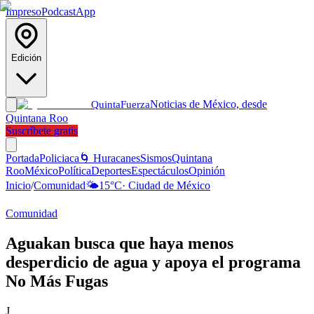
Impreso
Podcast
App
Edición
Noticias de México, desde
Quinta
Fuerza
Quintana Roo
Suscríbete gratis
Portada
Policiaca
🌀 Huracanes
Sismos
Quintana
Roo
México
Política
Deportes
Espectáculos
Opinión
Inicio
/
Comunidad
🌤️
15
°C
·
Ciudad de México
Comunidad
Aguakan busca que haya menos
desperdicio de agua y apoya el programa
No Más Fugas
J