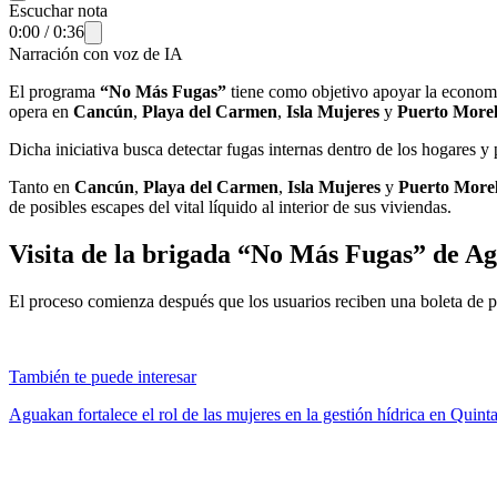
Escuchar nota
0:00
/
0:36
Narración con voz de IA
El programa
“No Más Fugas”
tiene como objetivo apoyar la economía
opera en
Cancún
,
Playa del Carmen
,
Isla Mujeres
y
Puerto Morel
Dicha iniciativa busca detectar fugas internas dentro de los hogares y
Tanto en
Cancún
,
Playa del Carmen
,
Isla Mujeres
y
Puerto More
de posibles escapes del vital líquido al interior de sus viviendas.
Visita de la brigada “No Más Fugas” de A
El proceso comienza después que los usuarios reciben una boleta de pag
También te puede interesar
Aguakan fortalece el rol de las mujeres en la gestión hídrica en Quin