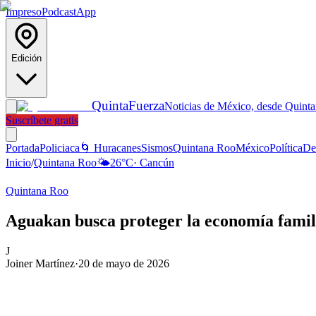
Impreso
Podcast
App
Edición
Quinta
Fuerza
Noticias de México, desde Quint
Suscríbete gratis
Portada
Policiaca
🌀 Huracanes
Sismos
Quintana Roo
México
Política
De
Inicio
/
Quintana Roo
🌤️
26
°C
·
Cancún
Quintana Roo
Aguakan busca proteger la economía fami
J
Joiner Martínez
·
20 de mayo de 2026