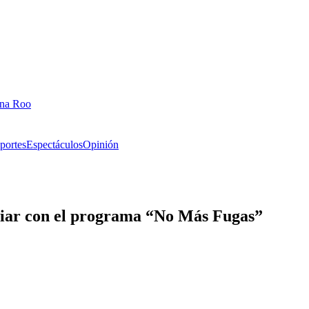
ana Roo
portes
Espectáculos
Opinión
liar con el programa “No Más Fugas”