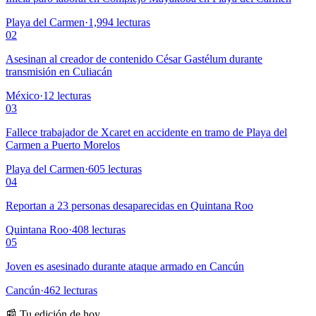
Playa del Carmen
·
1,994
lecturas
02
Asesinan al creador de contenido César Gastélum durante
transmisión en Culiacán
México
·
12
lecturas
03
Fallece trabajador de Xcaret en accidente en tramo de Playa del
Carmen a Puerto Morelos
Playa del Carmen
·
605
lecturas
04
Reportan a 23 personas desaparecidas en Quintana Roo
Quintana Roo
·
408
lecturas
05
Joven es asesinado durante ataque armado en Cancún
Cancún
·
462
lecturas
📰 Tu edición de hoy