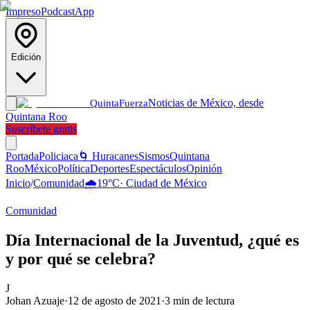
Impreso
Podcast
App
Edición
Noticias de México, desde
Quinta
Fuerza
Quintana Roo
Suscríbete gratis
Portada
Policiaca
🌀 Huracanes
Sismos
Quintana
Roo
México
Política
Deportes
Espectáculos
Opinión
Inicio
/
Comunidad
🌧️
19
°C
·
Ciudad de México
Comunidad
Día Internacional de la Juventud, ¿qué es
y por qué se celebra?
J
Johan Azuaje
·
12 de agosto de 2021
·
3
min de lectura