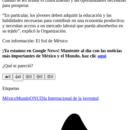
cuando se les brinde el conocimiento y las oportunidades necesarias
para prosperar.
“En particular, los jóvenes deben adquirir la educación y las
habilidades necesarias para contribuir en una economía productiva;
y necesitan acceso a un mercado laboral que pueda absorberlos en
su tejido”, explicó la Organización.
Con información: El Sol de México
¡Ya estamos en Google News! Mantente al día con las noticias
más importantes de México y el Mundo, haz clic
aquí
¿Qué te pareció?
🔥
0
👍
0
😲
0
😢
0
😠
0
Etiquetas
México
Mundo
ONU
Día Internacional de la juventud