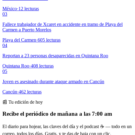
México
·
12
lecturas
03
Fallece trabajador de Xcaret en accidente en tramo de Playa del
Carmen a Puerto Morelos
Playa del Carmen
·
605
lecturas
04
Reportan a 23 personas desaparecidas en Quintana Roo
Quintana Roo
·
408
lecturas
05
Joven es asesinado durante ataque armado en Cancún
Cancún
·
462
lecturas
📰 Tu edición de hoy
Recibe el periódico de mañana a las 7:00 am
El diario para hojear, las claves del día y el podcast ☕ — todo en un
correo, todos los días. Gratis, y te das de baja con un clic.