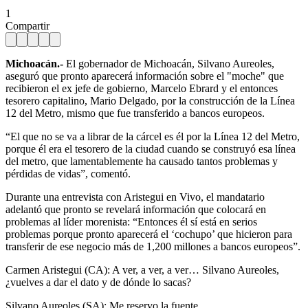
1
Compartir
Michoacán.-
El gobernador de Michoacán, Silvano Aureoles,
aseguró que pronto aparecerá información sobre el "moche" que
recibieron el ex jefe de gobierno, Marcelo Ebrard y el entonces
tesorero capitalino, Mario Delgado, por la construcción de la Línea
12 del Metro, mismo que fue transferido a bancos europeos.
“El que no se va a librar de la cárcel es él por la Línea 12 del Metro,
porque él era el tesorero de la ciudad cuando se construyó esa línea
del metro, que lamentablemente ha causado tantos problemas y
pérdidas de vidas”, comentó.
Durante una entrevista con Aristegui en Vivo, el mandatario
adelantó que pronto se revelará información que colocará en
problemas al líder morenista: “Entonces él sí está en serios
problemas porque pronto aparecerá el ‘cochupo’ que hicieron para
transferir de ese negocio más de 1,200 millones a bancos europeos”.
Carmen Aristegui (CA): A ver, a ver, a ver… Silvano Aureoles,
¿vuelves a dar el dato y de dónde lo sacas?
Silvano Aureoles (SA): Me reservo la fuente.