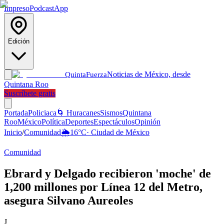
Impreso
Podcast
App
Edición
Noticias de México, desde
Quinta
Fuerza
Quintana Roo
Suscríbete gratis
Portada
Policiaca
🌀 Huracanes
Sismos
Quintana
Roo
México
Política
Deportes
Espectáculos
Opinión
Inicio
/
Comunidad
🌦️
16
°C
·
Ciudad de México
Comunidad
Ebrard y Delgado recibieron 'moche' de
1,200 millones por Línea 12 del Metro,
asegura Silvano Aureoles
J