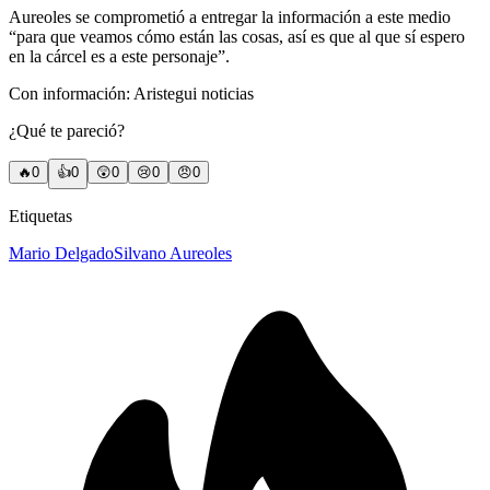
Aureoles se comprometió a entregar la información a este medio
“para que veamos cómo están las cosas, así es que al que sí espero
en la cárcel es a este personaje”.
Con información: Aristegui noticias
¿Qué te pareció?
🔥
0
👍
0
😲
0
😢
0
😠
0
Etiquetas
Mario Delgado
Silvano Aureoles