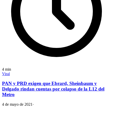
4
min
Viral
PAN y PRD exigen que Ebrard, Sheinbaum y
Delgado rindan cuentas por colapso de la L12 del
Metro
4 de mayo de 2021
·