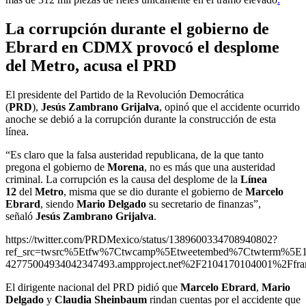
La corrupción durante el gobierno de
Ebrard en CDMX provocó el desplome
del Metro, acusa el PRD
El presidente del Partido de la Revolución Democrática
(
PRD
),
Jesús Zambrano Grijalva
, opinó que el accidente ocurrido
anoche se debió a la corrupción durante la construcción de esta
línea.
“Es claro que la falsa austeridad republicana, de la que tanto
pregona el gobierno de
Morena
, no es más que una austeridad
criminal. La corrupción es la causa del desplome de la
Línea
12
del
Metro
, misma que se dio durante el gobierno de
Marcelo
Ebrard
, siendo
Mario Delgado
su secretario de finanzas”,
señaló
Jesús Zambrano Grijalva
.
https://twitter.com/PRDMexico/status/1389600334708940802?
ref_src=twsrc%5Etfw%7Ctwcamp%5Etweetembed%7Ctwterm%5E
42775004934042347493.ampproject.net%2F2104170104001%2Ffra
El dirigente nacional del PRD pidió que
Marcelo Ebrard
,
Mario
Delgado
y
Claudia Sheinbaum
rindan cuentas por el accidente que