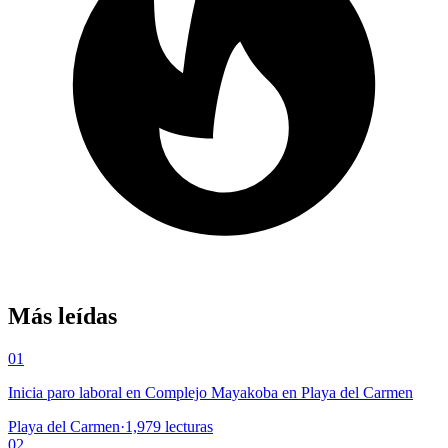
Más leídas
01
Inicia paro laboral en Complejo Mayakoba en Playa del Carmen
Playa del Carmen
·
1,979
lecturas
02