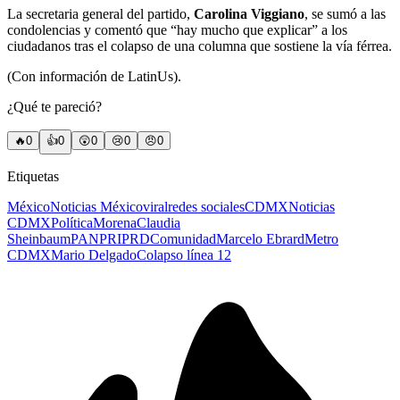
La secretaria general del partido,
Carolina Viggiano
, se sumó a las
condolencias y comentó que “hay mucho que explicar” a los
ciudadanos tras el colapso de una columna que sostiene la vía férrea.
(Con información de LatinUs).
¿Qué te pareció?
🔥
0
👍
0
😲
0
😢
0
😠
0
Etiquetas
México
Noticias México
viral
redes sociales
CDMX
Noticias
CDMX
Política
Morena
Claudia
Sheinbaum
PAN
PRI
PRD
Comunidad
Marcelo Ebrard
Metro
CDMX
Mario Delgado
Colapso línea 12