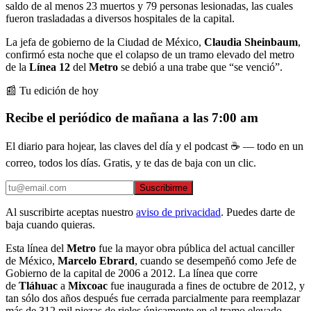
saldo de al menos 23 muertos y 79 personas lesionadas, las cuales
fueron trasladadas a diversos hospitales de la capital.
La jefa de gobierno de la Ciudad de México,
Claudia Sheinbaum
,
confirmó esta noche que el colapso de un tramo elevado del metro
de la
Línea 12
del
Metro
se debió a una trabe que “se venció”.
📰 Tu edición de hoy
Recibe el periódico de mañana a las 7:00 am
El diario para hojear, las claves del día y el podcast ☕ — todo en un
correo, todos los días. Gratis, y te das de baja con un clic.
Suscribirme
Al suscribirte aceptas nuestro
aviso de privacidad
. Puedes darte de
baja cuando quieras.
Esta línea del
Metro
fue la mayor obra pública del actual canciller
de México,
Marcelo Ebrard
, cuando se desempeñó como Jefe de
Gobierno de la capital de 2006 a 2012. La línea que corre
de
Tláhuac
a
Mixcoac
fue inaugurada a fines de octubre de 2012, y
tan sólo dos años después fue cerrada parcialmente para reemplazar
más de 312 mil piezas de rieles únicamente en el tramo elevado
.