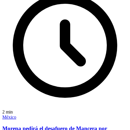
2
min
México
Morena pedirá el desafuero de Mancera por