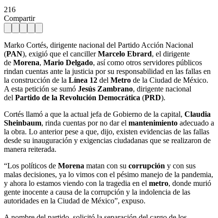
216
Compartir
Marko Cortés, dirigente nacional del Partido Acción Nacional
(
PAN
), exigió que el canciller
Marcelo Ebrard
, el dirigente
de
Morena
,
Mario Delgado
, así como otros servidores públicos
rindan cuentas ante la justicia por su responsabilidad en las fallas en
la construcción de la
Línea 12
del
Metro
de la Ciudad de México.
A esta petición se sumó
Jesús Zambrano
, dirigente nacional
del
Partido de la Revolución Democrática
(
PRD
).
Cortés llamó a que la actual jefa de Gobierno de la capital,
Claudia
Sheinbaum
, rinda cuentas por no dar el
mantenimiento
adecuado a
la obra. Lo anterior pese a que, dijo, existen evidencias de las fallas
desde su inauguración y exigencias ciudadanas que se realizaron de
manera reiterada.
“Los políticos de
Morena
matan con su
corrupción
y con sus
malas decisiones, ya lo vimos con el pésimo manejo de la pandemia,
y ahora lo estamos viendo con la tragedia en el
metro
, donde murió
gente inocente a causa de la corrupción y la indolencia de las
autoridades en la Ciudad de México”, expuso.
A nombre del partido, solicitó la separación del cargo de los