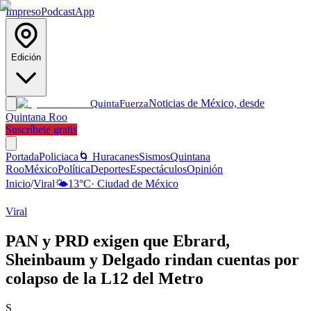
Impreso
Podcast
App
Edición
Noticias de México, desde
Quinta
Fuerza
Quintana Roo
Suscríbete gratis
Portada
Policiaca
🌀 Huracanes
Sismos
Quintana
Roo
México
Política
Deportes
Espectáculos
Opinión
Inicio
/
Viral
🌤️
13
°C
·
Ciudad de México
Viral
PAN y PRD exigen que Ebrard,
Sheinbaum y Delgado rindan cuentas por
colapso de la L12 del Metro
S