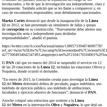
involucrados, a fin de que la investigación sea independiente, clara y
transparente. También solicitó que se les llame a comparecer y, en
caso de encontrarlos responsables, sean debidamente sancionados.
Marko Cortés
denunció que desde la inauguración de la
Línea
12
en 2012, se han presentado un sinnúmero de fallas y quejas
de
corrupción
en su construcción. “Nuevamente debe abrirse una
investigación seria e independiente para deslindar
responsabilidades”, añadió el panista.
https://twitter.com/AccionNacional/status/1389573394874699778?
ref_src=twsrc%5Etfw%7Ctwcamp%5Etweetembed%7Ctwterm%5E
42775004934042347493.ampproject.net%2F2104170104001%2Ffra
El
PAN
citó que en marzo del 2014 se suspendió el servicio en 12
de las 20 estaciones de la
Línea 12
, incluidas las estaciones Olivos y
Nopalera, donde ocurrió el derrumbe.
“En enero de 2015, la Comisión creada para investigar la
Línea
12
del
Metro
determinó delitos de peculado, pagos indebidos, uso
indebido de ejercicio público, uso indebido de atribuciones,
facultades y ejercicio abusivo de funciones”, denunció el
PAN
.
Anoche colapsó una estructura que sostiene a la
Línea
12
del
Metro
en la interestación
Olivo
y
Nopalera
, lo que dejó un