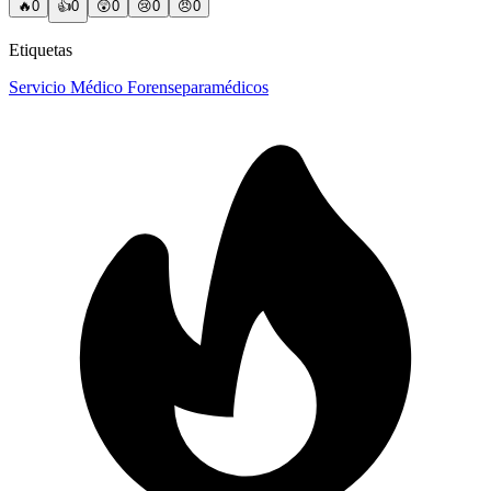
🔥
0
👍
0
😲
0
😢
0
😠
0
Etiquetas
Servicio Médico Forense
paramédicos