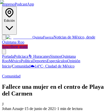
Impreso
Podcast
App
Edición
Noticias de México, desde
Quinta
Fuerza
Quintana Roo
Suscríbete gratis
Portada
Policiaca
🌀 Huracanes
Sismos
Quintana
Roo
México
Política
Deportes
Espectáculos
Opinión
Inicio
/
Comunidad
☁️
14
°C
·
Ciudad de México
Comunidad
Fallece una mujer en el centro de Playa
del Carmen
J
Johan Azuaje
·
15 de junio de 2021
·
1
min de lectura