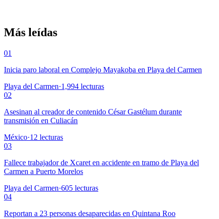
Más leídas
01
Inicia paro laboral en Complejo Mayakoba en Playa del Carmen
Playa del Carmen
·
1,994
lecturas
02
Asesinan al creador de contenido César Gastélum durante
transmisión en Culiacán
México
·
12
lecturas
03
Fallece trabajador de Xcaret en accidente en tramo de Playa del
Carmen a Puerto Morelos
Playa del Carmen
·
605
lecturas
04
Reportan a 23 personas desaparecidas en Quintana Roo