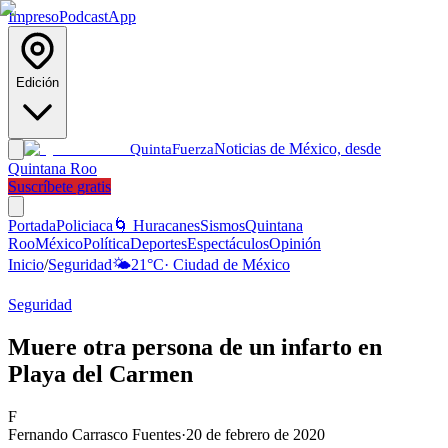
Impreso
Podcast
App
Edición
Noticias de México, desde
Quinta
Fuerza
Quintana Roo
Suscríbete gratis
Portada
Policiaca
🌀 Huracanes
Sismos
Quintana
Roo
México
Política
Deportes
Espectáculos
Opinión
Inicio
/
Seguridad
🌤️
21
°C
·
Ciudad de México
Seguridad
Muere otra persona de un infarto en
Playa del Carmen
F
Fernando Carrasco Fuentes
·
20 de febrero de 2020