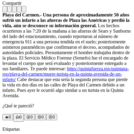
Compartir
Playa del Carmen.- Una persona de aproximadamente 50 años
sufrió un infarto a las afueras de Plaza las Américas y perdió la
vida, aún se desconoce su información general.
Los hechos
ocurrieron a las 7:20 de la mañana a las afueras de Sears y Sanborns
del lado del estacionamiento, cuando reportaron al número de
emergencia 911 a una persona tendida en el suelo; posteriormente
asistieron paramédicos que confirmaron el deceso, acompañados de
autoridades policiales. Presuntamente el hombre trabajaba dentro de
la plaza. El Servicio Médico Forense (Semefo) fue el encargado de
levantar el cuerpo que será evaluado y posteriormente entregado a
sus familiares. Te puede interesar:
https://quintafuerza.mx/quintana-
roo/playa-del-carmen/muere-turista-en-la-quinta-avenida-de-un-
infarto/
Cabe destacar que esta sería la segunda persona que pierde
la vida en dos días en las calles de Playa del Carmen debido a un
infarto. Pues ayer le ocurrió algo similar a un turista en la Quinta
Avenida.
¿Qué te pareció?
🔥
0
👍
0
😲
0
😢
0
😠
0
Etiquetas