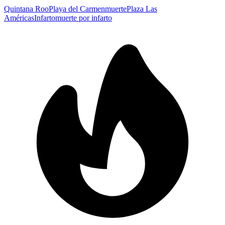
Quintana Roo
Playa del Carmen
muerte
Plaza Las
Américas
Infarto
muerte por infarto