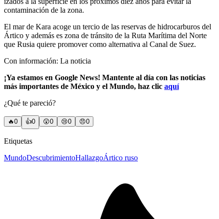
izados a la superficie en los próximos diez años para evitar la
contaminación de la zona.
El mar de Kara acoge un tercio de las reservas de hidrocarburos del
Ártico y además es zona de tránsito de la Ruta Marítima del Norte
que Rusia quiere promover como alternativa al Canal de Suez.
Con información: La noticia
¡Ya estamos en Google News! Mantente al día con las noticias
más importantes de México y el Mundo, haz clic
aquí
¿Qué te pareció?
🔥
0
👍
0
😲
0
😢
0
😠
0
Etiquetas
Mundo
Descubrimiento
Hallazgo
Ártico ruso