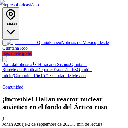
Impreso
Podcast
App
Edición
Noticias de México, desde
Quinta
Fuerza
Quintana Roo
Suscríbete gratis
Portada
Policiaca
🌀 Huracanes
Sismos
Quintana
Roo
México
Política
Deportes
Espectáculos
Opinión
Inicio
/
Comunidad
🌤️
15
°C
·
Ciudad de México
Comunidad
¡Increíble! Hallan reactor nuclear
soviético en el fondo del Ártico ruso
J
Johan Azuaje
·
2 de septiembre de 2021
·
3
min de lectura