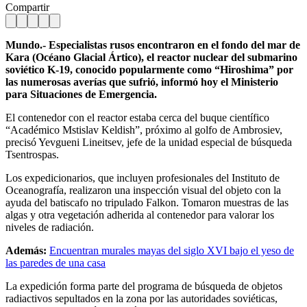
Compartir
Mundo.- Especialistas rusos encontraron en el fondo del mar de
Kara (Océano Glacial Ártico), el reactor nuclear del submarino
soviético K-19, conocido popularmente como “Hiroshima” por
las numerosas averías que sufrió, informó hoy el Ministerio
para Situaciones de Emergencia.
El contenedor con el reactor estaba cerca del buque científico
“Académico Mstislav Keldish”, próximo al golfo de Ambrosiev,
precisó Yevgueni Lineitsev, jefe de la unidad especial de búsqueda
Tsentrospas.
Los expedicionarios, que incluyen profesionales del Instituto de
Oceanografía, realizaron una inspección visual del objeto con la
ayuda del batiscafo no tripulado Falkon. Tomaron muestras de las
algas y otra vegetación adherida al contenedor para valorar los
niveles de radiación.
Además:
Encuentran murales mayas del siglo XVI bajo el yeso de
las paredes de una casa
La expedición forma parte del programa de búsqueda de objetos
radiactivos sepultados en la zona por las autoridades soviéticas,