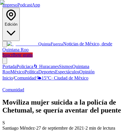
Impreso
Podcast
App
Edición
Noticias de México, desde
Quinta
Fuerza
Quintana Roo
Suscríbete gratis
Portada
Policiaca
🌀 Huracanes
Sismos
Quintana
Roo
México
Política
Deportes
Espectáculos
Opinión
Inicio
/
Comunidad
🌤️
15
°C
·
Ciudad de México
Comunidad
Moviliza mujer suicida a la policía de
Chetumal, se quería aventar del puente
S
Santiago Méndez
·
27 de septiembre de 2021
·
2
min de lectura