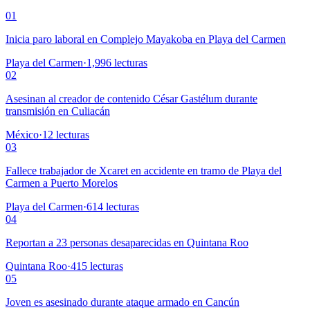
01
Inicia paro laboral en Complejo Mayakoba en Playa del Carmen
Playa del Carmen
·
1,996
lecturas
02
Asesinan al creador de contenido César Gastélum durante
transmisión en Culiacán
México
·
12
lecturas
03
Fallece trabajador de Xcaret en accidente en tramo de Playa del
Carmen a Puerto Morelos
Playa del Carmen
·
614
lecturas
04
Reportan a 23 personas desaparecidas en Quintana Roo
Quintana Roo
·
415
lecturas
05
Joven es asesinado durante ataque armado en Cancún