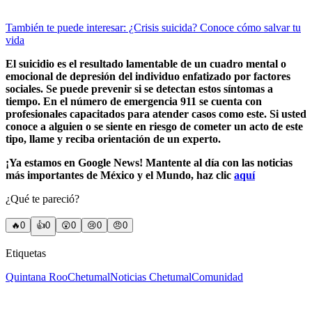
También te puede interesar: ¿Crisis suicida? Conoce cómo salvar tu
vida
El suicidio es el resultado lamentable de un cuadro mental o
emocional de depresión del individuo enfatizado por factores
sociales. Se puede prevenir si se detectan estos síntomas a
tiempo. En el número de emergencia 911 se cuenta con
profesionales capacitados para atender casos como este. Si usted
conoce a alguien o se siente en riesgo de cometer un acto de este
tipo, llame y reciba orientación de un experto.
¡Ya estamos en Google News! Mantente al día con las noticias
más importantes de México y el Mundo, haz clic
aquí
¿Qué te pareció?
🔥
0
👍
0
😲
0
😢
0
😠
0
Etiquetas
Quintana Roo
Chetumal
Noticias Chetumal
Comunidad