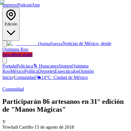
Impreso
Podcast
App
Edición
Noticias de México, desde
Quinta
Fuerza
Quintana Roo
Suscríbete gratis
Portada
Policiaca
🌀 Huracanes
Sismos
Quintana
Roo
México
Política
Deportes
Espectáculos
Opinión
Inicio
/
Comunidad
🌤️
14
°C
·
Ciudad de México
Comunidad
Participarán 86 artesanos en 31° edición
de "Manos Mágicas"
Y
Yowhali Carrillo
·
15 de agosto de 2018