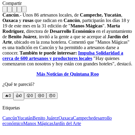
Compartir
Cancún
.- Unos 86 artesanos locales, de
Campeche,
Yucatán
,
Oaxaca
y
rusas
que radican en
Cancún
, participarán los días 18 y
19 de este mes en la 31 edición de "
Manos Mágicas
".
Marta
Rodríguez
, directora de
Desarrollo Económico
en el ayuntamiento
de
Benito Juárez
, invitó a la gente a que se acerque al
Jardín del
Arte
, ubicado en la zona hotelera. Comentó que "Manos Mágicas"
es una tradición en Cancún y ha permitido a artesanos darse a
conocer.
También te puede interesar:
Impulsa Solidaridad a
cerca de 600 artesanos y productores locales
"Hay quienes
comenzaron con nosotros y hoy están con grandes hoteles", destacó.
Más Noticias de Quintana Roo
¿Qué te pareció?
🔥
0
👍
0
😲
0
😢
0
😠
0
Etiquetas
Cancún
Yucatán
Benito Juárez
Oaxaca
Campeche
desarrollo
económico
Manos Mágicas
Jardín del Arte