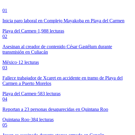
01
Inicia paro laboral en Complejo Mayakoba en Playa del Carmen
Playa del Carmen
·
1,988
lecturas
02
Asesinan al creador de contenido César Gastélum durante
transmisión en Culiacán
México
·
12
lecturas
03
Fallece trabajador de Xcaret en accidente en tramo de Playa del
Carmen a Puerto Morelos
Playa del Carmen
·
583
lecturas
04
Reportan a 23 personas desaparecidas en Quintana Roo
Quintana Roo
·
384
lecturas
05