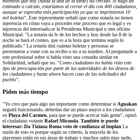
mientras que hoy [hasta la una de la tarde] ha crecido. Si hago un
estimado o calculo, estaríamos al cerrar el día con 400 ciudadanos,
aunque se esperaba más participación ya que se imprimieron 10
mil boletas
". Este representante señaló que como notaría no tienen
injerencia en cómo vaya a proceder este proceso que es legal y es
injerencia del interesado,se la Presidenta Municipal u otra oficina
Municipal. "La notaria da fe de los hechos y hoy desde las 8 de la
noche se hará el conteo, que es a la hora que termina según lo
publicado." La notaría dirá cuántas boletas y personas se
presentaron a votar con su recibo o no a su nombre. Al preguntarle a
este profesional sobre si había visto una consulta similar en
Solidaridad, señaló que no. "
Como ciudadano no había visto este
tipo de preocupación por parte de las autoridades de los deseos de
los ciudadanos y hasta ahora hacen caso de las solicitudes del
pueblo".
Piden más tiempo
"Yo creo que para algo tan importante como determinar si
Aguakan
seguirá funcionando, deberían dar un plazo mayor a los ciudadanos
en
Playa del Carmen
, para que se puede acercar más gente", opinó
el ciudadano votante
Rafael Miranda
.
También te puede
interesar: Da Tiziana Roma voto de confianza al Implan
La
razón de esto es porque según su criterio, la mayoría de los
playenses están en sus áreas de trabajo y muchos salen muy tarde,