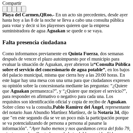
Compartir
Playa del Carmen,QRoo.-
En un acto sin precedentes, desde ayer
hasta hoy a las 8 de la noche se lleva a cabo una consulta pública
para votar y decir si los playenses quieren que la empresa
suministradora de agua
Aguakan
se quede o se vaya.
Falta presencia ciudadana
Como informamos previamente en
Quinta Fuerza
, dos semanas
después de vencer el plazo autoimpuesto por el municipio para
evaluar la situación de Aguakan, ayer abrieron la
“Consulta Pública
sobre el servicio del concesionario de agua potable”
, en los bajos
del palacio municipal, misma que cierra hoy a las 20:00 horas. En
este lugar hay una mesa con una urna para que ciudadanos expresen
su opinión sobre la concesionaria mediante las preguntas: “¿Quiere
que
Aguakan
permanezca?”, y “¿Quiere que mejore el servicio?”,
para responder en afirmativo o negativo para cada una. Los
requisitos son identificación oficial y copia de recibo de
Aguakan
.
Sobre cómo va la consulta,
Pablo Ramírez del Ángel
, representante
del notario Juan Abundio Martínez Martínez, de la
Notaría 34
, dijo
que "en este segundo día se ve un poco más la participación porque
se va potencializando de persona a persona al pasarse la
información". "
Ayer hubo menos y nos quedamos cerca del folio 79,