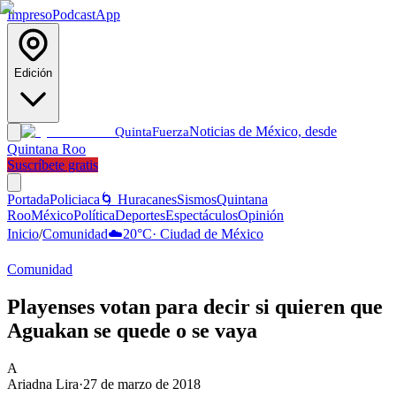
Impreso
Podcast
App
Edición
Noticias de México, desde
Quinta
Fuerza
Quintana Roo
Suscríbete gratis
Portada
Policiaca
🌀 Huracanes
Sismos
Quintana
Roo
México
Política
Deportes
Espectáculos
Opinión
Inicio
/
Comunidad
☁️
20
°C
·
Ciudad de México
Comunidad
Playenses votan para decir si quieren que
Aguakan se quede o se vaya
A
Ariadna Lira
·
27 de marzo de 2018