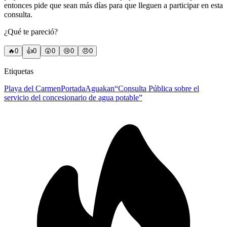
entonces pide que sean más días para que lleguen a participar en esta
consulta.
¿Qué te pareció?
🔥
0
👍
0
😲
0
😢
0
😠
0
Etiquetas
Playa del Carmen
Portada
Aguakan
“Consulta Pública sobre el
servicio del concesionario de agua potable”