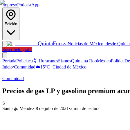
Impreso
Podcast
App
Edición
Quinta
Fuerza
Noticias de México, desde Quint
Suscríbete gratis
Portada
Policiaca
🌀 Huracanes
Sismos
Quintana Roo
México
Política
De
Inicio
/
Comunidad
☁️
15
°C
·
Ciudad de México
Comunidad
Precios de gas LP y gasolina premium acu
S
Santiago Méndez
·
8 de julio de 2021
·
2
min de lectura