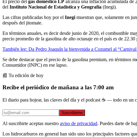
El precio del
gas doméstico LP
alcanza una inflación acumulada de 2
del
Instituto Nacional de Estadística y Geografía
(Inegi).
Las cifras publicadas hoy por el
Inegi
muestran que, solamente en jun
después del jitomate.
En términos anuales, es decir desde junio de 2020, el combustible m
precio promedio de la gasolina de alto octanaje en el país es de 22.30 
También lee: Da Pedro Joaquín la bienvenida a Cozumel al “Carnival
Se debe destacar que el precio de la gasolina premium, en términos m
Consumidor (INPC) en ese lapso.
📰 Tu edición de hoy
Recibe el periódico de mañana a las 7:00 am
El diario para hojear, las claves del día y el podcast ☕ — todo en un co
Suscribirme
Al suscribirte aceptas nuestro
aviso de privacidad
. Puedes darte de ba
Los hidrocarburos en general han sido uno los principales factores qu