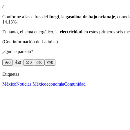
(
Conforme a las cifras del
Inegi
, la
gasolina de bajo octanaje
, conoc
14.13%
.
En tanto, el tema energético, la
electricidad
en estos primeros seis m
(Con información de LatinUs).
¿Qué te pareció?
🔥
0
👍
0
😲
0
😢
0
😠
0
Etiquetas
México
Noticias México
economía
Comunidad