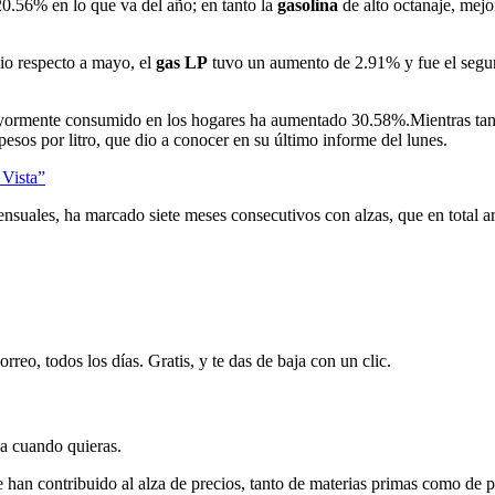
0.56% en lo que va del año; en tanto la
gasolina
de alto octanaje, me
io respecto a mayo, el
gas LP
tuvo un aumento de 2.91% y fue el segund
ayormente consumido en los hogares ha aumentado 30.58%.Mientras tant
pesos por litro, que dio a conocer en su último informe del lunes.
 Vista”
ensuales, ha marcado siete meses consecutivos con alzas, que en total 
rreo, todos los días. Gratis, y te das de baja con un clic.
ja cuando quieras.
e han contribuido al alza de precios, tanto de materias primas como de 