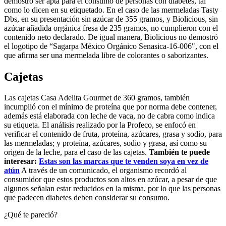
demostró ser apta para el consumo de personas con diabetes, tal
como lo dicen en su etiquetado. En el caso de las mermeladas Tasty
Dbs, en su presentación sin azúcar de 355 gramos, y Biolicious, sin
azúcar añadida orgánica fresa de 235 gramos, no cumplieron con el
contenido neto declarado. De igual manera, Biolicious no demostró
el logotipo de “Sagarpa México Orgánico Senasica-16-006", con el
que afirma ser una mermelada libre de colorantes o saborizantes.
Cajetas
Las cajetas Casa Adelita Gourmet de 360 gramos, también
incumplió con el mínimo de proteína que por norma debe contener,
además está elaborada con leche de vaca, no de cabra como indica
su etiqueta. El análisis realizado por la Profeco, se enfocó en
verificar el contenido de fruta, proteína, azúcares, grasa y sodio, para
las mermeladas; y proteína, azúcares, sodio y grasa, así como su
origen de la leche, para el caso de las cajetas.
También te puede
interesar:
Estas son las marcas que te venden soya en vez de
atún
A través de un comunicado, el organismo recordó al
consumidor que estos productos son altos en azúcar, a pesar de que
algunos señalan estar reducidos en la misma, por lo que las personas
que padecen diabetes deben considerar su consumo.
¿Qué te pareció?