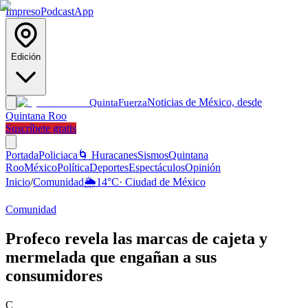
Impreso
Podcast
App
Edición
Noticias de México, desde
Quinta
Fuerza
Quintana Roo
Suscríbete gratis
Portada
Policiaca
🌀 Huracanes
Sismos
Quintana
Roo
México
Política
Deportes
Espectáculos
Opinión
Inicio
/
Comunidad
🌦️
14
°C
·
Ciudad de México
Comunidad
Profeco revela las marcas de cajeta y
mermelada que engañan a sus
consumidores
C