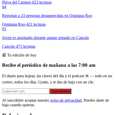
Playa del Carmen
·
623
lecturas
04
Reportan a 23 personas desaparecidas en Quintana Roo
Quintana Roo
·
421
lecturas
05
Joven es asesinado durante ataque armado en Cancún
Cancún
·
475
lecturas
📰 Tu edición de hoy
Recibe el periódico de mañana a las 7:00 am
El diario para hojear, las claves del día y el podcast ☕ — todo en un
correo, todos los días. Gratis, y te das de baja con un clic.
Suscribirme
Al suscribirte aceptas nuestro
aviso de privacidad
. Puedes darte de
baja cuando quieras.