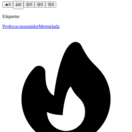
🔥
0
👍
0
😲
0
😢
0
😠
0
Etiquetas
Profeco
consumidor
Mermelada