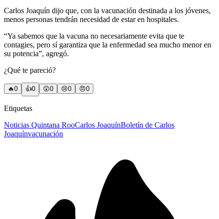
Carlos Joaquín dijo que, con la vacunación destinada a los jóvenes,
menos personas tendrán necesidad de estar en hospitales.
“Ya sabemos que la vacuna no necesariamente evita que te
contagies, pero sí garantiza que la enfermedad sea mucho menor en
su potencia”, agregó.
¿Qué te pareció?
🔥
0
👍
0
😲
0
😢
0
😠
0
Etiquetas
Noticias Quintana Roo
Carlos Joaquín
Boletín de Carlos
Joaquín
vacunación