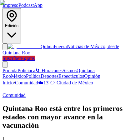
Impreso
Podcast
App
Edición
Noticias de México, desde
Quinta
Fuerza
Quintana Roo
Suscríbete gratis
Portada
Policiaca
🌀 Huracanes
Sismos
Quintana
Roo
México
Política
Deportes
Espectáculos
Opinión
Inicio
/
Comunidad
☁️
13
°C
·
Ciudad de México
Comunidad
Quintana Roo está entre los primeros
estados con mayor avance en la
vacunación
J