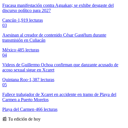
Fracasa manifestación contra Aguakan; se exhibe desgaste del
discurso político para 2027
Cancún
·
1,919
lecturas
03
Asesinan al creador de contenido César Gastélum durante
transmisión en Culiacán
México
·
485
lecturas
04
Videos de Guillermo Ochoa confirman que danzante acusado de
acoso sexual sigue en Xcaret
Quintana Roo
·
1,387
lecturas
05
Fallece trabajador de Xcaret en accidente en tramo de Playa del
Carmen a Puerto Morelos
Playa del Carmen
·
466
lecturas
📰 Tu edición de hoy