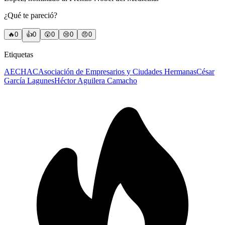
¿Qué te pareció?
🔥
0
👍
0
😲
0
😢
0
😠
0
Etiquetas
AECHAC
Asociación de Empresarios y Ciudades Hermanas
César
García Lagunes
Héctor Aguilera Camacho