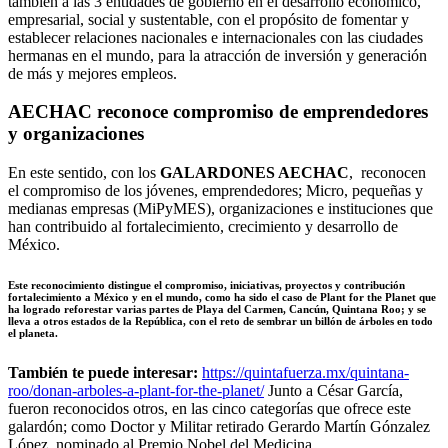
también a las 3 entidades de gobierno en el desarrollo económico,
empresarial, social y sustentable, con el propósito de fomentar y
establecer relaciones nacionales e internacionales con las ciudades
hermanas en el mundo, para la atracción de inversión y generación
de más y mejores empleos.
AECHAC reconoce compromiso de emprendedores
y organizaciones
En este sentido, con los
GALARDONES AECHAC
, reconocen
el compromiso de los jóvenes, emprendedores; Micro, pequeñas y
medianas empresas (MiPyMES), organizaciones e instituciones que
han contribuido al fortalecimiento, crecimiento y desarrollo de
México.
Este reconocimiento distingue el compromiso, iniciativas, proyectos y contribución
fortalecimiento a México y en el mundo, como ha sido el caso de
Plant for the Planet
que
ha logrado reforestar varias partes de Playa del Carmen, Cancún, Quintana Roo; y se
lleva a otros estados de la República, con el reto de sembrar un billón de árboles en todo
el planeta.
También te puede interesar:
https://quintafuerza.mx/quintana-
roo/donan-arboles-a-plant-for-the-planet/
Junto a César García,
fueron reconocidos otros, en las cinco categorías que ofrece este
galardón; como Doctor y Militar retirado Gerardo Martín Gónzalez
López, nominado al Premio Nobel del Medicina.