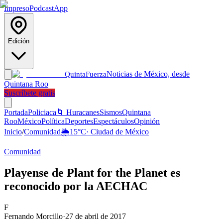
Impreso
Podcast
App
Edición
Noticias de México, desde
Quinta
Fuerza
Quintana Roo
Suscríbete gratis
Portada
Policiaca
🌀 Huracanes
Sismos
Quintana
Roo
México
Política
Deportes
Espectáculos
Opinión
Inicio
/
Comunidad
🌦️
15
°C
·
Ciudad de México
Comunidad
Playense de Plant for the Planet es
reconocido por la AECHAC
F
Fernando Morcillo
·
27 de abril de 2017