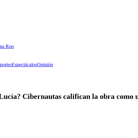
ana Roo
portes
Espectáculos
Opinión
ucía? Cibernautas califican la obra como u