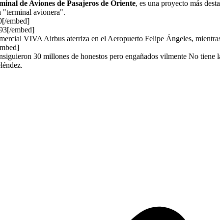
minal de Aviones de Pasajeros de Oriente
, es una proyecto más desta
 "terminal avionera".
0[/embed]
993[/embed]
mercial VIVA Airbus aterriza en el Aeropuerto Felipe Ángeles, mientra
embed]
siguieron 30 millones de honestos pero engañados vilmente No tiene l
eléndez.