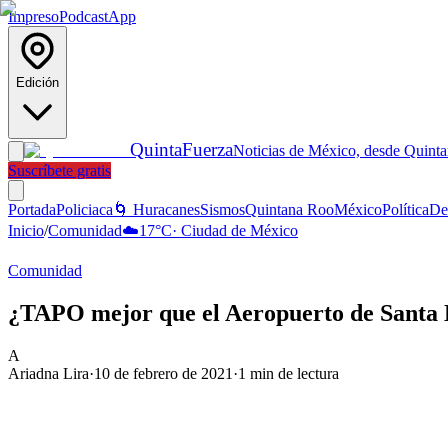
Impreso
Podcast
App
Edición
Quinta
Fuerza
Noticias de México, desde Quint
Suscríbete gratis
Portada
Policiaca
🌀 Huracanes
Sismos
Quintana Roo
México
Política
De
Inicio
/
Comunidad
☁️
17
°C
·
Ciudad de México
Comunidad
¿TAPO mejor que el Aeropuerto de Santa L
A
Ariadna Lira
·
10 de febrero de 2021
·
1
min de lectura