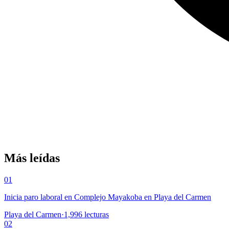
Más leídas
01
Inicia paro laboral en Complejo Mayakoba en Playa del Carmen
Playa del Carmen
·
1,996
lecturas
02