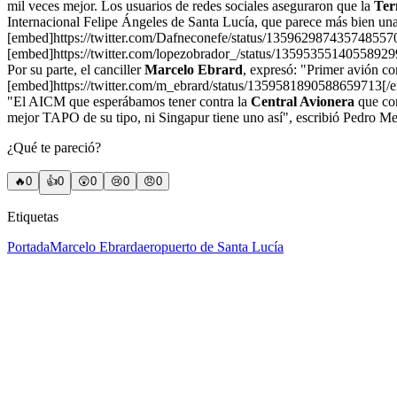
mil veces mejor. Los usuarios de redes sociales aseguraron que la
Ter
Internacional Felipe Ángeles de Santa Lucía, que parece más bien una
[embed]https://twitter.com/Dafneconefe/status/135962987435748557
[embed]https://twitter.com/lopezobrador_/status/1359535514055892
Por su parte, el canciller
Marcelo Ebrard
, expresó: "Primer avión co
[embed]https://twitter.com/m_ebrard/status/1359581890588659713[/
"El AICM que esperábamos tener contra la
Central Avionera
que con
mejor
TAPO
de su tipo, ni Singapur tiene uno así", escribió Pedro M
¿Qué te pareció?
🔥
0
👍
0
😲
0
😢
0
😠
0
Etiquetas
Portada
Marcelo Ebrard
aeropuerto de Santa Lucía