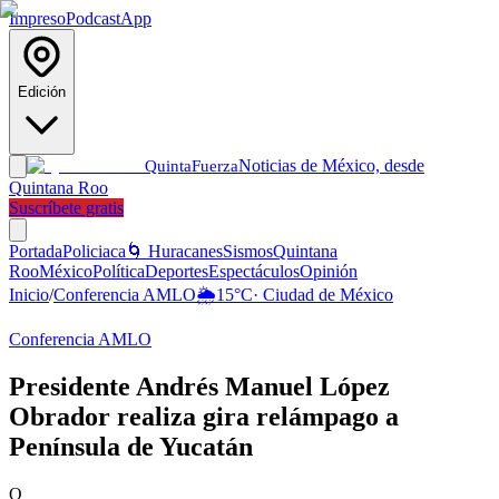
Impreso
Podcast
App
Edición
Noticias de México, desde
Quinta
Fuerza
Quintana Roo
Suscríbete gratis
Portada
Policiaca
🌀 Huracanes
Sismos
Quintana
Roo
México
Política
Deportes
Espectáculos
Opinión
Inicio
/
Conferencia AMLO
🌦️
15
°C
·
Ciudad de México
Conferencia AMLO
Presidente Andrés Manuel López
Obrador realiza gira relámpago a
Península de Yucatán
Q