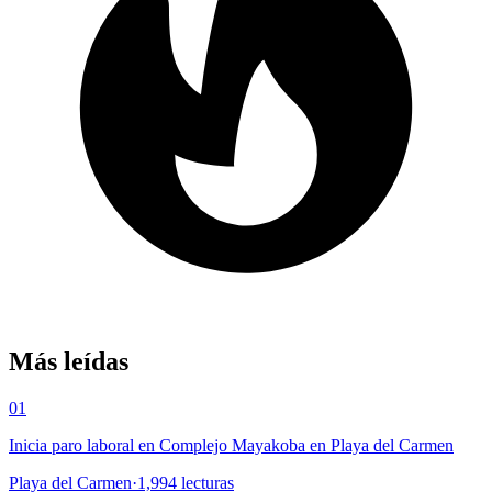
Más leídas
01
Inicia paro laboral en Complejo Mayakoba en Playa del Carmen
Playa del Carmen
·
1,994
lecturas