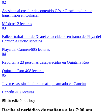
02
Asesinan al creador de contenido César Gastélum durante
transmisión en Culiacán
México
·
12
lecturas
03
Fallece trabajador de Xcaret en accidente en tramo de Playa del
Carmen a Puerto Morelos
Playa del Carmen
·
605
lecturas
04
Reportan a 23 personas desaparecidas en Quintana Roo
Quintana Roo
·
408
lecturas
05
Joven es asesinado durante ataque armado en Cancún
Cancún
·
462
lecturas
📰 Tu edición de hoy
Recibe el periódico de mañana a las 7:00 am