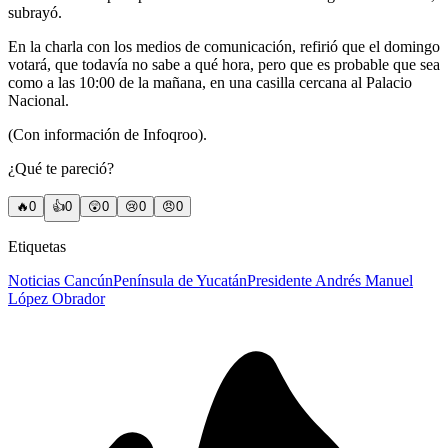
subrayó.
En la charla con los medios de comunicación, refirió que el domingo
votará, que todavía no sabe a qué hora, pero que es probable que sea
como a las 10:00 de la mañana, en una casilla cercana al Palacio
Nacional.
(Con información de Infoqroo).
¿Qué te pareció?
🔥
0
👍
0
😲
0
😢
0
😠
0
Etiquetas
Noticias Cancún
Península de Yucatán
Presidente Andrés Manuel
López Obrador