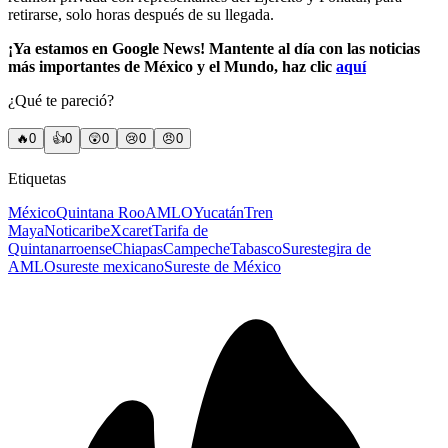
retirarse, solo horas después de su llegada.
¡Ya estamos en Google News! Mantente al día con las noticias
más importantes de México y el Mundo, haz clic
aquí
¿Qué te pareció?
🔥
0
👍
0
😲
0
😢
0
😠
0
Etiquetas
México
Quintana Roo
AMLO
Yucatán
Tren
Maya
Noticaribe
Xcaret
Tarifa de
Quintanarroense
Chiapas
Campeche
Tabasco
Sureste
gira de
AMLO
sureste mexicano
Sureste de México