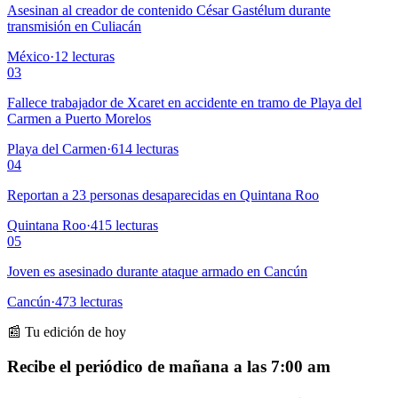
Asesinan al creador de contenido César Gastélum durante
transmisión en Culiacán
México
·
12
lecturas
03
Fallece trabajador de Xcaret en accidente en tramo de Playa del
Carmen a Puerto Morelos
Playa del Carmen
·
614
lecturas
04
Reportan a 23 personas desaparecidas en Quintana Roo
Quintana Roo
·
415
lecturas
05
Joven es asesinado durante ataque armado en Cancún
Cancún
·
473
lecturas
📰 Tu edición de hoy
Recibe el periódico de mañana a las 7:00 am