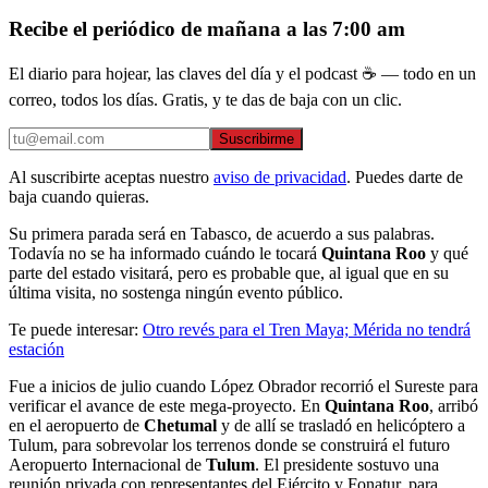
Recibe el periódico de mañana a las 7:00 am
El diario para hojear, las claves del día y el podcast ☕ — todo en un
correo, todos los días. Gratis, y te das de baja con un clic.
Suscribirme
Al suscribirte aceptas nuestro
aviso de privacidad
. Puedes darte de
baja cuando quieras.
Su primera parada será en Tabasco, de acuerdo a sus palabras.
Todavía no se ha informado cuándo le tocará
Quintana Roo
y qué
parte del estado visitará, pero es probable que, al igual que en su
última visita, no sostenga ningún evento público.
Te puede interesar:
Otro revés para el Tren Maya; Mérida no tendrá
estación
Fue a inicios de julio cuando López Obrador recorrió el Sureste para
verificar el avance de este mega-proyecto. En
Quintana
Roo
, arribó
en el aeropuerto de
Chetumal
y de allí se trasladó en helicóptero a
Tulum, para sobrevolar los terrenos donde se construirá el futuro
Aeropuerto Internacional de
Tulum
. El presidente sostuvo una
reunión privada con representantes del Ejército y Fonatur, para