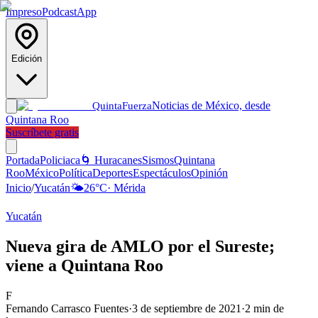
Impreso
Podcast
App
Edición
Noticias de México, desde
Quinta
Fuerza
Quintana Roo
Suscríbete gratis
Portada
Policiaca
🌀 Huracanes
Sismos
Quintana
Roo
México
Política
Deportes
Espectáculos
Opinión
Inicio
/
Yucatán
🌤️
26
°C
·
Mérida
Yucatán
Nueva gira de AMLO por el Sureste;
viene a Quintana Roo
F
Fernando Carrasco Fuentes
·
3 de septiembre de 2021
·
2
min de