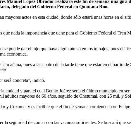
 Manuel López Obrador realizará este fin de semana una gira de t
Marín, delegado del Gobierno Federal en Quintana Roo.
ran mayores actos en esta ciudad, donde sólo estará unas horas en el sit
que nada la importancia que tiene para el Gobierno Federal el Tren Ma
se puede dar el lujo que haya algún atraso en los trabajos, pues el Tre
rama económica.
 la mañana, pues a las cuatro de la tarde tiene que estar en el barrio d
cto.
r será concreta”, indicó.
 entidad y para el cual Benito Juárez sería el último municipio en ser
mil adultos mayores de 60 años, seguido de Chetumal, con 25 mil, y Sol
ar y Cozumel y es factible que el fin de semana comiencen con Felipe Ca
r la seguridad de contar con las vacunas suficientes. Se buscará que sea