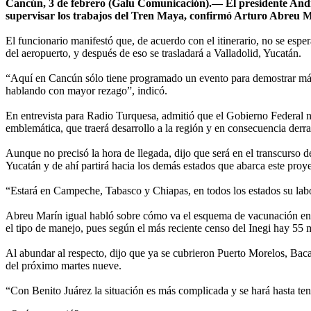
Cancún, 3 de febrero (Galu Comunicación).— El presidente Andrés
supervisar los trabajos del Tren Maya, confirmó Arturo Abreu 
El funcionario manifestó que, de acuerdo con el itinerario, no se espe
del aeropuerto, y después de eso se trasladará a Valladolid, Yucatán.
“Aquí en Cancún sólo tiene programado un evento para demostrar más 
hablando con mayor rezago”, indicó.
En entrevista para Radio Turquesa, admitió que el Gobierno Federal no 
emblemática, que traerá desarrollo a la región y en consecuencia der
Aunque no precisó la hora de llegada, dijo que será en el transcurso de
Yucatán y de ahí partirá hacia los demás estados que abarca este proye
“Estará en Campeche, Tabasco y Chiapas, en todos los estados su labo
Abreu Marín igual habló sobre cómo va el esquema de vacunación en la
el tipo de manejo, pues según el más reciente censo del Inegi hay 55 
Al abundar al respecto, dijo que ya se cubrieron Puerto Morelos, Bacal
del próximo martes nueve.
“Con Benito Juárez la situación es más complicada y se hará hasta tene