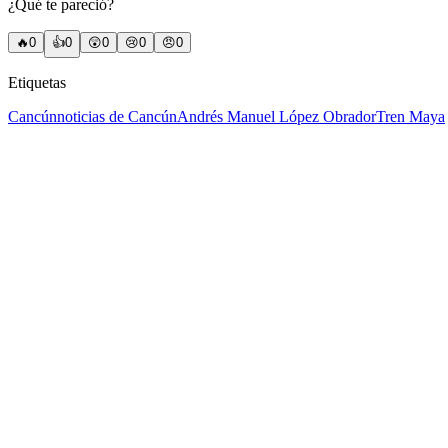
¿Qué te pareció?
🔥
0
👍
0
😲
0
😢
0
😠
0
Etiquetas
Cancún
noticias de Cancún
Andrés Manuel López Obrador
Tren Maya