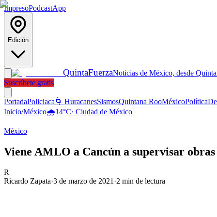
Impreso
Podcast
App
Edición
Quinta
Fuerza
Noticias de México, desde Quint
Suscríbete gratis
Portada
Policiaca
🌀 Huracanes
Sismos
Quintana Roo
México
Política
De
Inicio
/
México
🌧️
14
°C
·
Ciudad de México
México
Viene AMLO a Cancún a supervisar obras
R
Ricardo Zapata
·
3 de marzo de 2021
·
2
min de lectura