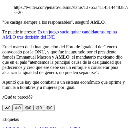
https://twitter.com/jenarovillamil/status/1376534114514448387
s=20
"Se castiga siempre a los responsables", aseguró
AMLO
.
Te puede interesar:
Es un juego sucio quitar candidaturas, opina
AMLO tras decisión del INE
En el marco de la inauguración del Foro de Igualdad de Género
convocado por la ONU, y que fue inaugurado por el presidente
francés Emmanuel Macron y
AMLO
, el mandatario mexicano dijo
que en el país "atendemos la principal causa de la desigualdad que
padecemos y creo que ese debe ser un enfoque a considerar para
alcanzar la igualdad de género, no pueden separarse".
Apuntó que hay que combatir a un sistema económico que oprime y
humilla a hombres y a mujeres por igual.
¿Qué te pareció?
🔥
0
👍
0
😲
0
😢
0
😠
0
Etiquetas