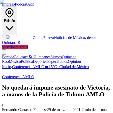
Impreso
Podcast
App
Edición
Noticias de México, desde
Quinta
Fuerza
Quintana Roo
Suscríbete gratis
Portada
Policiaca
🌀 Huracanes
Sismos
Quintana
Roo
México
Política
Deportes
Espectáculos
Opinión
Inicio
/
Conferencia AMLO
☁️
15
°C
·
Ciudad de México
Conferencia AMLO
No quedará impune asesinato de Victoria,
a manos de la Policía de Tulum: AMLO
F
Fernando Carrasco Fuentes
·
29 de marzo de 2021
·
2
min de lectura