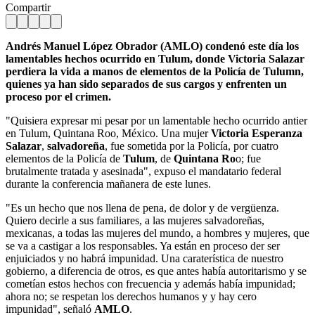
Compartir
Andrés Manuel López Obrador (AMLO) condenó este día los
lamentables hechos ocurrido en Tulum, donde Victoria Salazar
perdiera la vida a manos de elementos de la Policía de Tulumn,
quienes ya han sido separados de sus cargos y enfrenten un
proceso por el crimen.
"Quisiera expresar mi pesar por un lamentable hecho ocurrido antier
en Tulum, Quintana Roo, México. Una mujer
Victoria Esperanza
Salazar
,
salvadoreña
, fue sometida por la Policía, por cuatro
elementos de la Policía de
Tulum
, de
Quintana Ro
o; fue
brutalmente tratada y asesinada", expuso el mandatario federal
durante la conferencia mañanera de este lunes.
"Es un hecho que nos llena de pena, de dolor y de vergüenza.
Quiero decirle a sus familiares, a las mujeres salvadoreñas,
mexicanas, a todas las mujeres del mundo, a hombres y mujeres, que
se va a castigar a los responsables. Ya están en proceso der ser
enjuiciados y no habrá impunidad. Una caraterística de nuestro
gobierno, a diferencia de otros, es que antes había autoritarismo y se
cometían estos hechos con frecuencia y además había impunidad;
ahora no; se respetan los derechos humanos y y hay cero
impunidad", señaló
AMLO
.