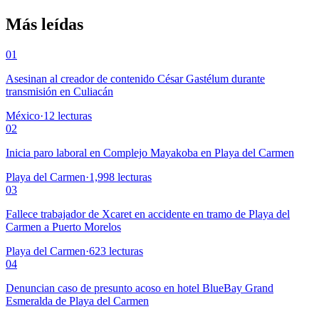
Más leídas
01
Asesinan al creador de contenido César Gastélum durante
transmisión en Culiacán
México
·
12
lecturas
02
Inicia paro laboral en Complejo Mayakoba en Playa del Carmen
Playa del Carmen
·
1,998
lecturas
03
Fallece trabajador de Xcaret en accidente en tramo de Playa del
Carmen a Puerto Morelos
Playa del Carmen
·
623
lecturas
04
Denuncian caso de presunto acoso en hotel BlueBay Grand
Esmeralda de Playa del Carmen