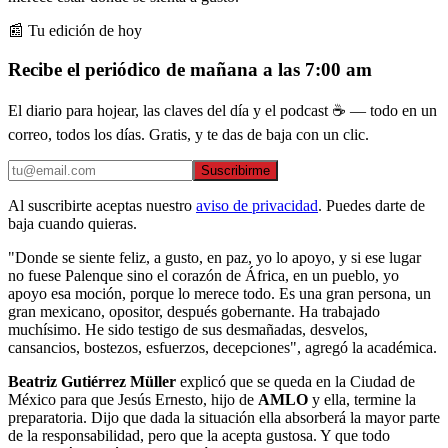
📰 Tu edición de hoy
Recibe el periódico de mañana a las 7:00 am
El diario para hojear, las claves del día y el podcast ☕ — todo en un
correo, todos los días. Gratis, y te das de baja con un clic.
Suscribirme
Al suscribirte aceptas nuestro
aviso de privacidad
. Puedes darte de
baja cuando quieras.
"Donde se siente feliz, a gusto, en paz, yo lo apoyo, y si ese lugar
no fuese Palenque sino el corazón de África, en un pueblo, yo
apoyo esa moción, porque lo merece todo. Es una gran persona, un
gran mexicano, opositor, después gobernante. Ha trabajado
muchísimo. He sido testigo de sus desmañadas, desvelos,
cansancios, bostezos, esfuerzos, decepciones", agregó la académica.
Beatriz Gutiérrez Müller
explicó que se queda en la Ciudad de
México para que Jesús Ernesto, hijo de
AMLO
y ella, termine la
preparatoria. Dijo que dada la situación ella absorberá la mayor parte
de la responsabilidad, pero que la acepta gustosa. Y que todo