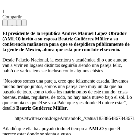
1
Compartir
El presidente de la república Andrés Manuel López Obrador
(AMLO) invitó a su esposa Beatriz Gutiérrez Müller a su
conferencia mañanera para que se despidiera públicamente de
la gente de México, ahora que está por concluir el sexenio.
Desde Palacio Nacional, la escritora y académica dijo que aunque
van a vivir en lugares distintos seguirán siendo una pareja feliz,
habló de varios temas e incluso contó algunos chistes.
"Nosotros somos una pareja, creo que felizmente casada, llevamos
mucho tiempo juntos, somos una pareja creo muy unida que ha
pasado de todo, como todos los matrimonios de este mundo: crisis
buenas, malas, regulares, de todo, no hay nada nuevo bajo el sol. Lo
que cambia es que él se va a Palenque y es donde él quiere estar",
detalló
Beatriz Gutiérrez Müller
.
https://twitter.com/JorgeArmandoR_/status/183386486734367
Añadió que ella ha apoyado todo el tiempo a
AMLO
y que él
merece estar donde se sienta a gusto.