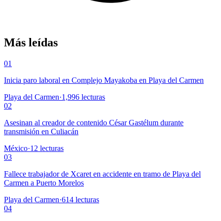
Más leídas
01
Inicia paro laboral en Complejo Mayakoba en Playa del Carmen
Playa del Carmen
·
1,996
lecturas
02
Asesinan al creador de contenido César Gastélum durante
transmisión en Culiacán
México
·
12
lecturas
03
Fallece trabajador de Xcaret en accidente en tramo de Playa del
Carmen a Puerto Morelos
Playa del Carmen
·
614
lecturas
04