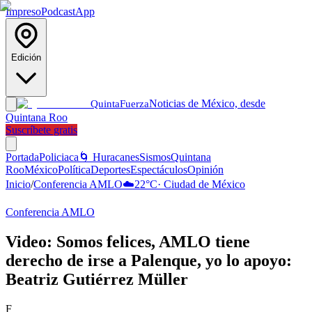
Impreso
Podcast
App
Edición
Noticias de México, desde
Quinta
Fuerza
Quintana Roo
Suscríbete gratis
Portada
Policiaca
🌀 Huracanes
Sismos
Quintana
Roo
México
Política
Deportes
Espectáculos
Opinión
Inicio
/
Conferencia AMLO
☁️
22
°C
·
Ciudad de México
Conferencia AMLO
Video: Somos felices, AMLO tiene
derecho de irse a Palenque, yo lo apoyo:
Beatriz Gutiérrez Müller
F