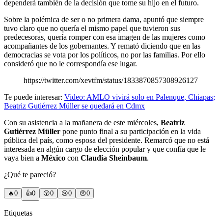
dependerá también de la decisión que tome su hijo en el futuro.
Sobre la polémica de ser o no primera dama, apuntó que siempre
tuvo claro que no quería el mismo papel que tuvieron sus
predecesoras, quería romper con esa imagen de las mujeres como
acompañantes de los gobernantes. Y remató diciendo que en las
democracias se vota por los políticos, no por las familias. Por ello
consideró que no le correspondía ese lugar.
https://twitter.com/xevtfm/status/1833870857308926127
Te puede interesar:
Video: AMLO vivirá solo en Palenque, Chiapas;
Beatriz Gutiérrez Müller se quedará en Cdmx
Con su asistencia a la mañanera de este miércoles,
Beatriz
Gutiérrez Müller
pone punto final a su participación en la vida
pública del país, como esposa del presidente. Remarcó que no está
interesada en algún cargo de elección popular y que confía que le
vaya bien a
México
con
Claudia Sheinbaum
.
¿Qué te pareció?
🔥
0
👍
0
😲
0
😢
0
😠
0
Etiquetas