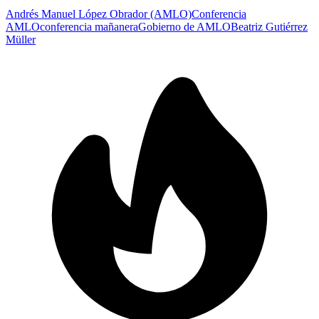
Andrés Manuel López Obrador (AMLO)
Conferencia
AMLO
conferencia mañanera
Gobierno de AMLO
Beatriz Gutiérrez
Müller