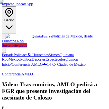
Impreso
Podcast
App
Edición
Noticias de México, desde
Quinta
Fuerza
Quintana Roo
Suscríbete gratis
Portada
Policiaca
🌀 Huracanes
Sismos
Quintana
Roo
México
Política
Deportes
Espectáculos
Opinión
Inicio
/
Conferencia AMLO
☁️
14
°C
·
Ciudad de México
Conferencia AMLO
Video: Tras comicios, AMLO pedirá a
FGR que presente investigación del
asesinato de Colosio
F