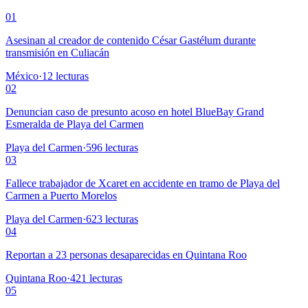
01
Asesinan al creador de contenido César Gastélum durante
transmisión en Culiacán
México
·
12
lecturas
02
Denuncian caso de presunto acoso en hotel BlueBay Grand
Esmeralda de Playa del Carmen
Playa del Carmen
·
596
lecturas
03
Fallece trabajador de Xcaret en accidente en tramo de Playa del
Carmen a Puerto Morelos
Playa del Carmen
·
623
lecturas
04
Reportan a 23 personas desaparecidas en Quintana Roo
Quintana Roo
·
421
lecturas
05