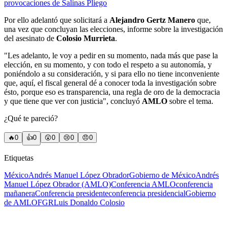
provocaciones de Salinas Pliego
Por ello adelantó que solicitará a
Alejandro Gertz Manero
que,
una vez que concluyan las elecciones, informe sobre la investigación
del asesinato de
Colosio Murrieta
.
"Les adelanto, le voy a pedir en su momento, nada más que pase la
elección, en su momento, y con todo el respeto a su autonomía, y
poniéndolo a su consideración, y si para ello no tiene inconveniente
que, aquí, el fiscal general dé a conocer toda la investigación sobre
ésto, porque eso es transparencia, una regla de oro de la democracia
y que tiene que ver con justicia", concluyó
AMLO
sobre el tema.
¿Qué te pareció?
🔥
0
👍
0
😲
0
😢
0
😠
0
Etiquetas
México
Andrés Manuel López Obrador
Gobierno de México
Andrés
Manuel López Obrador (AMLO)
Conferencia AMLO
conferencia
mañanera
Conferencia presidente
conferencia presidencial
Gobierno
de AMLO
FGR
Luis Donaldo Colosio