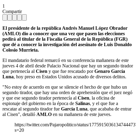
1
Compartir
El presidente de la república Andrés Manuel López Obrador
(AMLO) dio a conocer que una vez que pasen las elecciones
pedirá al titular de la Fiscalía General de la República (FGR)
que dé a conocer la investigación del asesinato de Luis Donaldo
Colosio Murrieta.
El mandatario federal remarcó en su conferencia mañanera de este
jueves 4 de abril desde Palacio Nacional que hay un segundo tirador
que pertenecía al
Cisen
y que fue rescatado por
Genaro García
Luna
, hoy preso en Estados Unidos acusado de diversos delitos.
"No estoy de acuerdo en que se silencie el hecho de que hubo un
segundo tirador, que hay una orden de aprehensión que el juez negó
y que ese segundo tirador pertenecía al
Cisen
, la oficina de
espionaje del gobierno en la época de
Salinas
, y el que fue a
rescatar al segundo tirador fue
García Luna
, que acababa de entrar
al Cisen", detalló
AMLO
en su mañanera de este jueves.
https://twitter.com/Pajaropolitico/status/1775915036134744473
s=20