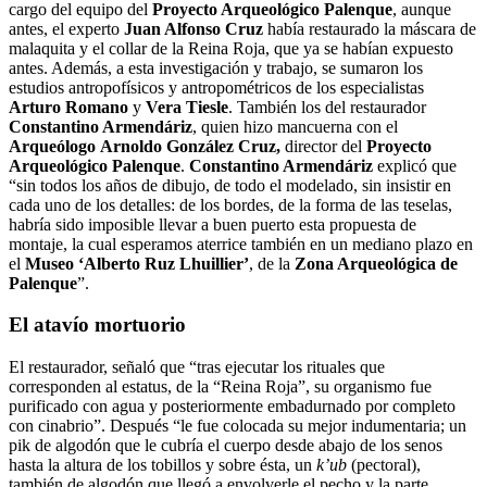
cargo del equipo del
Proyecto Arqueológico Palenque
, aunque
antes, el experto
Juan Alfonso Cruz
había restaurado la máscara de
malaquita y el collar de la Reina Roja, que ya se habían expuesto
antes. Además, a esta investigación y trabajo, se sumaron los
estudios antropofísicos y antropométricos de los especialistas
Arturo Romano
y
Vera Tiesle
. También los del restaurador
Constantino Armendáriz
, quien hizo mancuerna con el
Arqueólogo Arnoldo González Cruz,
director del
Proyecto
Arqueológico Palenque
.
Constantino Armendáriz
explicó que
“sin todos los años de dibujo, de todo el modelado, sin insistir en
cada uno de los detalles: de los bordes, de la forma de las teselas,
habría sido imposible llevar a buen puerto esta propuesta de
montaje, la cual esperamos aterrice también en un mediano plazo en
el
Museo ‘Alberto Ruz Lhuillier’
, de la
Zona Arqueológica de
Palenque
”.
El atavío mortuorio
El restaurador, señaló que “tras ejecutar los rituales que
corresponden al estatus, de la “Reina Roja”, su organismo fue
purificado con agua y posteriormente embadurnado por completo
con cinabrio”. Después “le fue colocada su mejor indumentaria; un
pik de algodón que le cubría el cuerpo desde abajo de los senos
hasta la altura de los tobillos y sobre ésta, un
k’ub
(pectoral),
también de algodón que llegó a envolverle el pecho y la parte