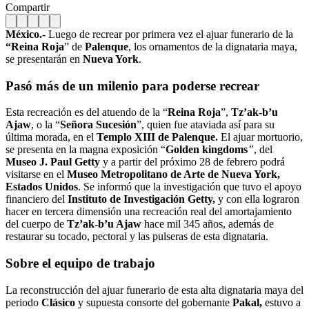
Compartir
México.-
Luego de recrear por primera vez el ajuar funerario de la
“Reina Roja
” de
Palenque
, los ornamentos de la dignataria maya,
se presentarán en
Nueva York
.
Pasó más de un milenio para poderse recrear
Esta recreación es del atuendo de la “
Reina Roja
”,
Tz’ak-b’u
Ajaw
, o la “
Señora Sucesión
”, quien fue ataviada así para su
última morada, en el
Templo XIII de Palenque.
El ajuar mortuorio,
se presenta en la magna exposición “
Golden kingdoms
”
, del
Museo J. Paul Getty
y a partir del próximo 28 de febrero podrá
visitarse en el
Museo Metropolitano de Arte de Nueva York,
Estados Unidos
. Se informó que la investigación que tuvo el apoyo
financiero del
Instituto de Investigación Getty,
y con ella lograron
hacer en tercera dimensión una recreación real del amortajamiento
del cuerpo de
Tz’ak-b’u Ajaw
hace mil 345 años, además de
restaurar su tocado, pectoral y las pulseras de esta dignataria.
Sobre el equipo de trabajo
La reconstrucción del ajuar funerario de esta alta dignataria maya del
periodo
Clásico
y supuesta consorte del gobernante
Pakal,
estuvo a