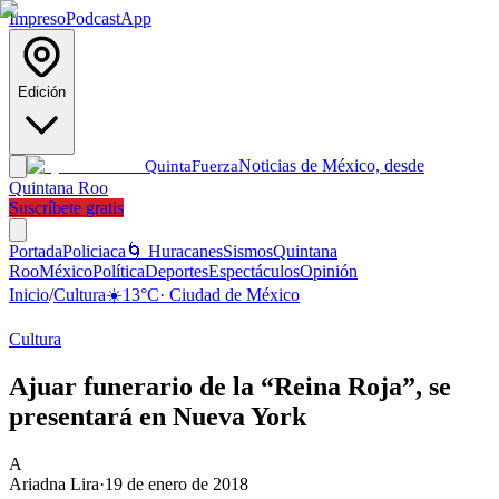
Impreso
Podcast
App
Edición
Noticias de México, desde
Quinta
Fuerza
Quintana Roo
Suscríbete gratis
Portada
Policiaca
🌀 Huracanes
Sismos
Quintana
Roo
México
Política
Deportes
Espectáculos
Opinión
Inicio
/
Cultura
☀️
13
°C
·
Ciudad de México
Cultura
Ajuar funerario de la “Reina Roja”, se
presentará en Nueva York
A
Ariadna Lira
·
19 de enero de 2018