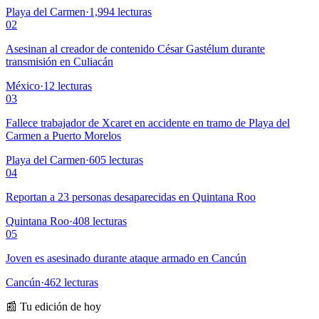
Playa del Carmen
·
1,994
lecturas
02
Asesinan al creador de contenido César Gastélum durante
transmisión en Culiacán
México
·
12
lecturas
03
Fallece trabajador de Xcaret en accidente en tramo de Playa del
Carmen a Puerto Morelos
Playa del Carmen
·
605
lecturas
04
Reportan a 23 personas desaparecidas en Quintana Roo
Quintana Roo
·
408
lecturas
05
Joven es asesinado durante ataque armado en Cancún
Cancún
·
462
lecturas
📰 Tu edición de hoy