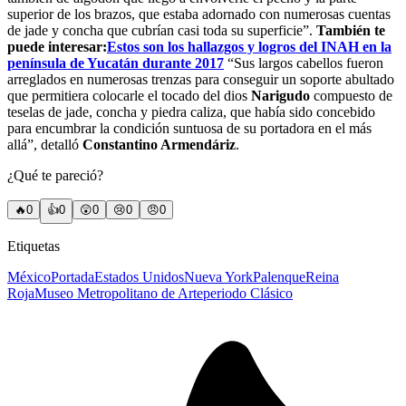
superior de los brazos, que estaba adornado con numerosas cuentas
de jade y concha que cubrían casi toda su superficie”.
También te
puede interesar:
Estos son los hallazgos y logros del INAH en la
península de Yucatán durante 2017
“Sus largos cabellos fueron
arreglados en numerosas trenzas para conseguir un soporte abultado
que permitiera colocarle el tocado del dios
Narigudo
compuesto de
teselas de jade, concha y piedra caliza, que había sido concebido
para encumbrar la condición suntuosa de su portadora en el más
allá”, detalló
Constantino Armendáriz
.
¿Qué te pareció?
🔥
0
👍
0
😲
0
😢
0
😠
0
Etiquetas
México
Portada
Estados Unidos
Nueva York
Palenque
Reina
Roja
Museo Metropolitano de Arte
periodo Clásico