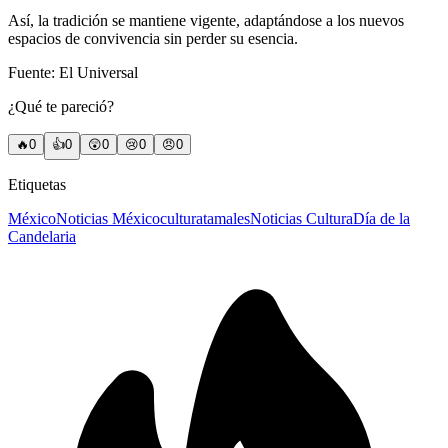
Así, la tradición se mantiene vigente, adaptándose a los nuevos
espacios de convivencia sin perder su esencia.
Fuente: El Universal
¿Qué te pareció?
🔥
0
👍
0
😲
0
😢
0
😠
0
Etiquetas
México
Noticias México
cultura
tamales
Noticias Cultura
Día de la
Candelaria