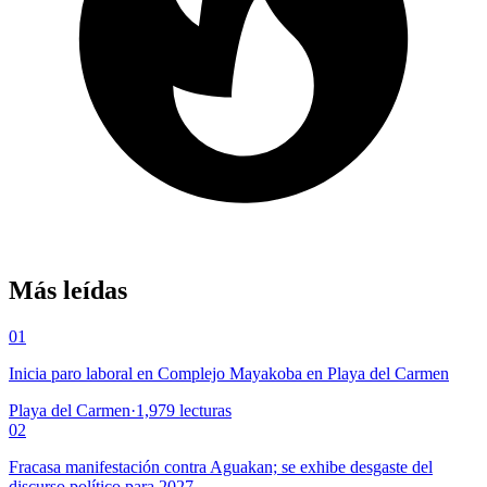
Más leídas
01
Inicia paro laboral en Complejo Mayakoba en Playa del Carmen
Playa del Carmen
·
1,979
lecturas
02
Fracasa manifestación contra Aguakan; se exhibe desgaste del
discurso político para 2027