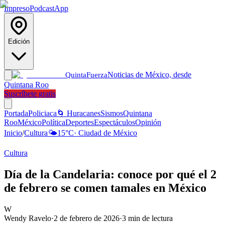
Impreso
Podcast
App
Edición
Noticias de México, desde
Quinta
Fuerza
Quintana Roo
Suscríbete gratis
Portada
Policiaca
🌀 Huracanes
Sismos
Quintana
Roo
México
Política
Deportes
Espectáculos
Opinión
Inicio
/
Cultura
🌤️
15
°C
·
Ciudad de México
Cultura
Día de la Candelaria: conoce por qué el 2
de febrero se comen tamales en México
W
Wendy Ravelo
·
2 de febrero de 2026
·
3
min de lectura