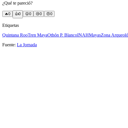
¿Qué te pareció?
🔥
0
👍
0
😲
0
😢
0
😠
0
Etiquetas
Quintana Roo
Tren Maya
Othón P. Blanco
INAH
Mayas
Zona Arqueoló
Fuente:
La Jornada