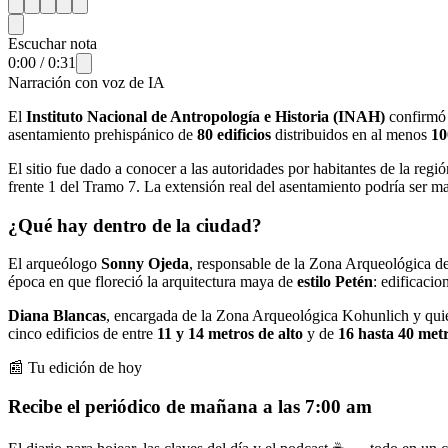
Escuchar nota
0:00
/
0:31
Narración con voz de IA
El
Instituto Nacional de Antropología e Historia (INAH)
confirmó 
asentamiento prehispánico de
80 edificios
distribuidos en al menos
10
El sitio fue dado a conocer a las autoridades por habitantes de la regi
frente 1 del Tramo 7. La extensión real del asentamiento podría ser m
¿Qué hay dentro de la ciudad?
El arqueólogo
Sonny Ojeda
, responsable de la Zona Arqueológica de
época en que floreció la arquitectura maya de
estilo Petén
: edificaci
Diana Blancas
, encargada de la Zona Arqueológica Kohunlich y quie
cinco edificios de entre
11 y 14 metros de alto
y de
16 hasta 40 metr
📰 Tu edición de hoy
Recibe el periódico de mañana a las 7:00 am