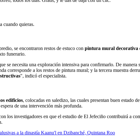
rreo, todos los días. Gratis, y te das de baja con un clic.
ja cuando quieras.
 predio, se encontraron restos de estuco con
pintura mural decorativa
to funerario.
nque se necesita una exploración intensiva para confirmarlo. De manera s
 corresponde a los restos de pintura mural; y la tercera muestra derru
structivas
", indicó el especialista.
os edificios
, colocadas en saledizo, las cuales presentan buen estado d
 espera de una intervención más profunda.
 con los investigadores en que el estudio de El Jefeciño contribuirá a c
n.
alusivas a la dinastía Kaanu'l en Dzibanché, Quintana Roo