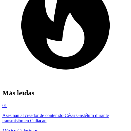
Más leídas
01
Asesinan al creador de contenido César Gastélum durante
transmisión en Culiacán
México
·
12
lecturas