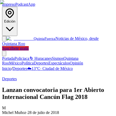
Impreso
Podcast
App
Edición
Noticias de México, desde
Quinta
Fuerza
Quintana Roo
Suscríbete gratis
Portada
Policiaca
🌀 Huracanes
Sismos
Quintana
Roo
México
Política
Deportes
Espectáculos
Opinión
Inicio
/
Deportes
☁️
13
°C
·
Ciudad de México
Deportes
Lanzan convocatoria para 1er Abierto
Internacional Cancún Flag 2018
M
Michel Muñoz
·
28 de julio de 2018