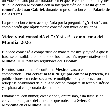
un video editado por aficionados, en el que se combinaron imágenes
de la
Selección Mexicana
con la interpretación de
"Hasta que te
conocí"
, de
Juan Gabriel
, durante su presentación en el
Palacio de
Bellas Artes
.
La producción estuvo acompañada por la pregunta
"¿Y si sí?"
, una
combinación que rápidamente conectó con miles de usuarios.
Video viral consolidó el "¿Y si sí?" como lema del
Mundial 2026
El video comenzó a compartirse de manera masiva y ayudó a que la
frase se consolidara como uno de los lemas más representativos del
Mundial 2026
para los seguidores del
Tricolor
.
El entusiasmo aumentó conforme
México
avanzó en la
competencia.
Tras cerrar la fase de grupos con paso perfecto
, las
publicaciones en
redes sociales
se multiplicaron y comenzaron a
reflejar la posibilidad de que la selección rompiera su techo histórico
y aspirara al campeonato del mundo.
Finalmente, con humor, creatividad y optimismo, esta frase se ha
convertido en parte del ambiente que rodea a la
Selección
Mexicana
en el
Mundial 2026
.