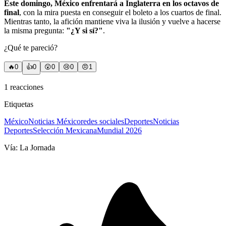
Este domingo, México enfrentará a Inglaterra en los octavos de
final
, con la mira puesta en conseguir el boleto a los cuartos de final.
Mientras tanto, la afición mantiene viva la ilusión y vuelve a hacerse
la misma pregunta:
"¿Y si sí?"
.
¿Qué te pareció?
🔥
0
👍
0
😲
0
😢
0
😠
1
1
reacciones
Etiquetas
México
Noticias México
redes sociales
Deportes
Noticias
Deportes
Selección Mexicana
Mundial 2026
Vía:
La Jornada