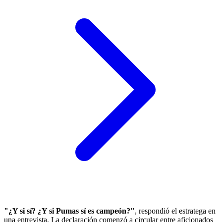
"¿Y si sí? ¿Y si Pumas sí es campeón?"
, respondió el estratega en
una entrevista. La declaración comenzó a circular entre aficionados