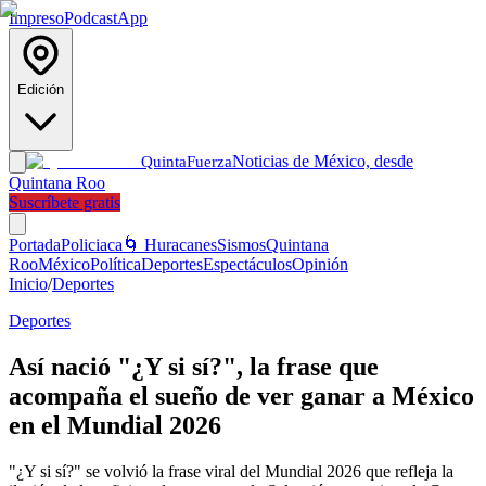
Impreso
Podcast
App
Edición
Noticias de México, desde
Quinta
Fuerza
Quintana Roo
Suscríbete gratis
Portada
Policiaca
🌀 Huracanes
Sismos
Quintana
Roo
México
Política
Deportes
Espectáculos
Opinión
Inicio
/
Deportes
Deportes
Así nació "¿Y si sí?", la frase que
acompaña el sueño de ver ganar a México
en el Mundial 2026
"¿Y si sí?" se volvió la frase viral del Mundial 2026 que refleja la