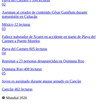
Playa del Carmen
·
1,994
lecturas
02
Asesinan al creador de contenido César Gastélum durante
transmisión en Culiacán
México
·
12
lecturas
03
Fallece trabajador de Xcaret en accidente en tramo de Playa del
Carmen a Puerto Morelos
Playa del Carmen
·
605
lecturas
04
Reportan a 23 personas desaparecidas en Quintana Roo
Quintana Roo
·
408
lecturas
05
Joven es asesinado durante ataque armado en Cancún
Cancún
·
462
lecturas
⚽ Mundial 2026