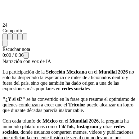
24
Compartir
Escuchar nota
0:00
/
0:36
Narración con voz de IA
La participación de la
Selección Mexicana
en el
Mundial 2026
no
solo ha despertado la esperanza de miles de aficionados dentro y
fuera del país, sino que también ha dado origen a una de las
expresiones más populares en
redes sociales
.
"¿Y si sí?"
se ha convertido en la frase que resume el optimismo de
quienes comienzan a creer que el
Tricolor
puede alcanzar un logro
que durante décadas parecía inalcanzable.
Con cada triunfo de
México
en el
Mundial 2026
, la pregunta ha
inundado plataformas como
TikTok
,
Instagram
y otras
redes
sociales
, donde usuarios comparten memes, videos y publicaciones
que reflejan la creciente ilusión de ver al equipo levantar, por