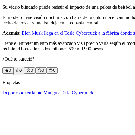
Su vidrio blindado puede resistir el impacto de una pelota de beisbol a
El modelo tiene visión nocturna con barra de luz; ilumina el camino h
techo de cristal y una bandeja en la consola central.
Además:
Elon Musk llega en el Tesla Cybertruck a la fábrica donde 
Tiene el entretenimiento más avanzado y su precio varía según el mode
recibió el boxeador─ dos millones 599 mil 900 pesos.
¿Qué te pareció?
🔥
0
👍
0
😲
0
😢
0
😠
0
Etiquetas
Deportes
boxeo
Jaime Munguía
Tesla Cybertruck