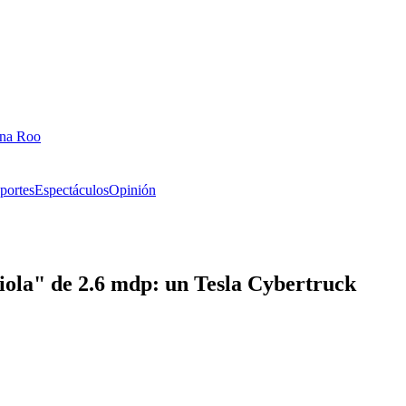
ana Roo
portes
Espectáculos
Opinión
ola" de 2.6 mdp: un Tesla Cybertruck