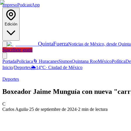
Impreso
Podcast
App
Edición
Quinta
Fuerza
Noticias de México, desde Quint
Suscríbete gratis
Portada
Policiaca
🌀 Huracanes
Sismos
Quintana Roo
México
Política
De
Inicio
/
Deportes
🌦️
14
°C
·
Ciudad de México
Deportes
Boxeador Jaime Munguía con nueva "carri
C
Carlos Aguila
·
25 de septiembre de 2024
·
2
min de lectura