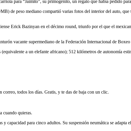
iola para “Jaimito”, su primogénito, un regalo que había pedido para
) de peso mediano compartió varias fotos del interior del auto, que t
nse Erick Bazinyan en el décimo round, triunfo por el que el mexicano
l cinturón vacante supermediano de la Federación Internacional de Boxeo
 (equivalente a un elefante africano); 512 kilómetros de autonomía est
 correo, todos los días. Gratis, y te das de baja con un clic.
ja cuando quieras.
as y capacidad para cinco adultos. Su suspensión neumática se adapta e