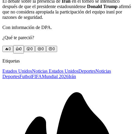
El debate sobre la presencia de
Irán
en el torneo se intensificó
después de que el presidente estadounidense
Donald Trump
afirmó
que no considera apropiada la participación del equipo iraní por
razones de seguridad.
Con información de DPA.
¿Qué te pareció?
🔥
0
👍
0
😲
0
😢
0
😠
0
Etiquetas
Estados Unidos
Noticias Estados Unidos
Deportes
Noticias
Deportes
Futbol
FIFA
Mundial 2026
Irán