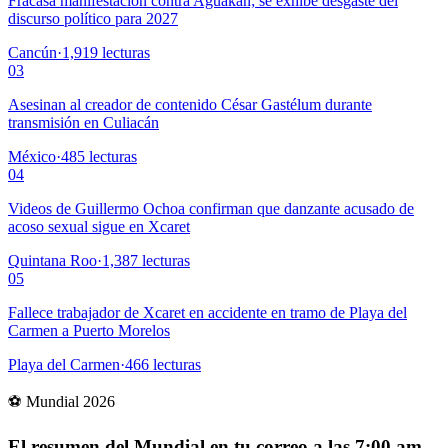
Fracasa manifestación contra Aguakan; se exhibe desgaste del
discurso político para 2027
Cancún
·
1,919
lecturas
03
Asesinan al creador de contenido César Gastélum durante
transmisión en Culiacán
México
·
485
lecturas
04
Videos de Guillermo Ochoa confirman que danzante acusado de
acoso sexual sigue en Xcaret
Quintana Roo
·
1,387
lecturas
05
Fallece trabajador de Xcaret en accidente en tramo de Playa del
Carmen a Puerto Morelos
Playa del Carmen
·
466
lecturas
⚽ Mundial 2026
El resumen del Mundial en tu correo a las 7:00 am