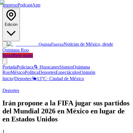
Impreso
Podcast
App
Edición
Noticias de México, desde
Quinta
Fuerza
Quintana Roo
Suscríbete gratis
Portada
Policiaca
🌀 Huracanes
Sismos
Quintana
Roo
México
Política
Deportes
Espectáculos
Opinión
Inicio
/
Deportes
🌤️
13
°C
·
Ciudad de México
Deportes
Irán propone a la FIFA jugar sus partidos
del Mundial 2026 en México en lugar de
en Estados Unidos
J