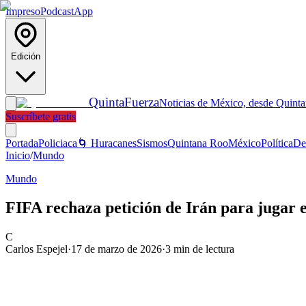
Impreso
Podcast
App
Edición
Quinta
Fuerza
Noticias de México, desde Quint
Suscríbete gratis
Portada
Policiaca
🌀 Huracanes
Sismos
Quintana Roo
México
Política
De
Inicio
/
Mundo
Mundo
FIFA rechaza petición de Irán para jugar 
C
Carlos Espejel
·
17 de marzo de 2026
·
3
min de lectura