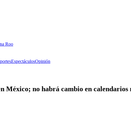
ana Roo
portes
Espectáculos
Opinión
en México; no habrá cambio en calendarios 