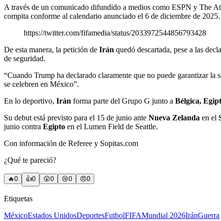
A través de un comunicado difundido a medios como ESPN y The Ath
compita conforme al calendario anunciado el 6 de diciembre de 2025.
https://twitter.com/fifamedia/status/2033972544856793428
De esta manera, la petición de
Irán
quedó descartada, pese a las decla
de seguridad.
“Cuando Trump ha declarado claramente que no puede garantizar la se
se celebren en México”.
En lo deportivo,
Irán
forma parte del Grupo G junto a
Bélgica, Egi
Su debut está previsto para el 15 de junio ante
Nueva Zelanda
en el
junio contra
Egipto
en el Lumen Field de Seattle.
Con información de Referee y Sopitas.com
¿Qué te pareció?
🔥
0
👍
0
😲
0
😢
0
😠
0
Etiquetas
México
Estados Unidos
Deportes
Futbol
FIFA
Mundial 2026
Irán
Guerra