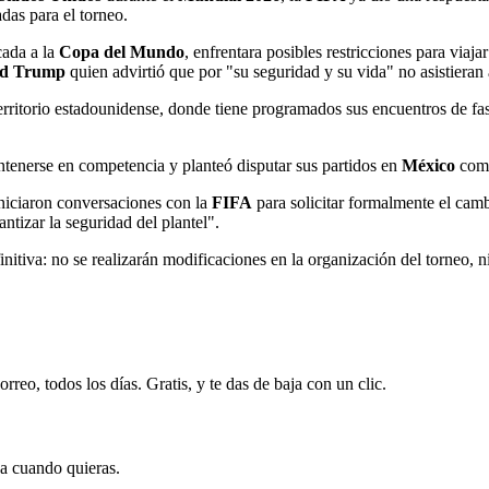
das para el torneo.
icada a la
Copa del Mundo
, enfrentara posibles restricciones para viaja
ld Trump
quien advirtió que por "su seguridad y su vida" no asistieran
territorio estadounidense, donde tiene programados sus encuentros de fas
ntenerse en competencia y planteó disputar sus partidos en
México
como
iniciaron conversaciones con la
FIFA
para solicitar formalmente el cam
tizar la seguridad del plantel".
nitiva: no se realizarán modificaciones en la organización del torneo, ni
rreo, todos los días. Gratis, y te das de baja con un clic.
ja cuando quieras.