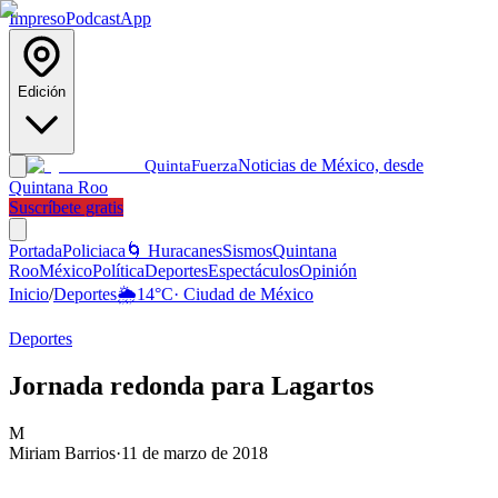
Impreso
Podcast
App
Edición
Noticias de México, desde
Quinta
Fuerza
Quintana Roo
Suscríbete gratis
Portada
Policiaca
🌀 Huracanes
Sismos
Quintana
Roo
México
Política
Deportes
Espectáculos
Opinión
Inicio
/
Deportes
🌦️
14
°C
·
Ciudad de México
Deportes
Jornada redonda para Lagartos
M
Miriam Barrios
·
11 de marzo de 2018