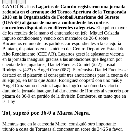
CANCÚN.- Los Lagartos de Cancún registraron una jornada
redonda en el arranque del Torneo Apertura de la Temporada
2018 en la Organización de Football Americano del Sureste
(OFASE) al ganar de manera contundente los cuatros
encuentros disputados en diferentes categorías.
El equipo mayor
de los reptiles de la mano el entrenador en jefe, Miguel Calzada
impuso condiciones y venció con marcador de 26-0 sobre
Bucaneros en uno de los partidos correspondientes a la categoría
Bantam, disputados en el sintético del Centro Deportivo Estatal de
Alto Rendimiento (CEDAR). Lagartos gestó la aplastante victoria
en la jornada inaugural gracias a las anotaciones que llegaron por
cuenta de los jugadores, Daniel Fuentes Graniel (#22), Josual
Rodríguez (#23) y Ángel Cruz (#87). El ofensivo Daniel Fuentes se
destacó en el pizarrón al conseguir tres anotaciones para la cuenta de
su equipo, en tanto que Josual Rodríguez cooperó con uno más y
Ángel Cruz sumó el extra. Lagartos logró otra cómoda victoria
durante la jornada inaugural al dar cuenta de Hornets al vencerlo por
pizarra de 36-0 en partido de la división Bomberos, en tanto que en
la Tiny
Tot, superó por 36-0 a Marea Negra.
Mientras que en la categoría Micro, consiguió otro importante
triunfo a costa de Tortugas al concretar un score de 34-25 a favor.