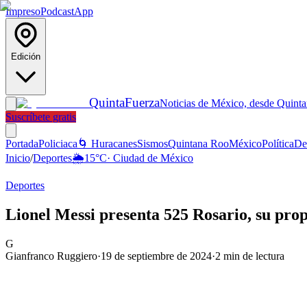
Impreso
Podcast
App
Edición
Quinta
Fuerza
Noticias de México, desde Quint
Suscríbete gratis
Portada
Policiaca
🌀 Huracanes
Sismos
Quintana Roo
México
Política
De
Inicio
/
Deportes
🌦️
15
°C
·
Ciudad de México
Deportes
Lionel Messi presenta 525 Rosario, su pro
G
Gianfranco Ruggiero
·
19 de septiembre de 2024
·
2
min de lectura