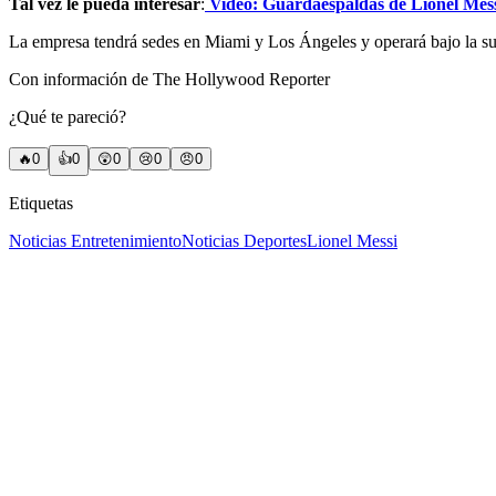
Tal vez le pueda interesar
:
Video: Guardaespaldas de Lionel Mess
La empresa tendrá sedes en Miami y Los Ángeles y operará bajo la su
Con información de The Hollywood Reporter
¿Qué te pareció?
🔥
0
👍
0
😲
0
😢
0
😠
0
Etiquetas
Noticias Entretenimiento
Noticias Deportes
Lionel Messi