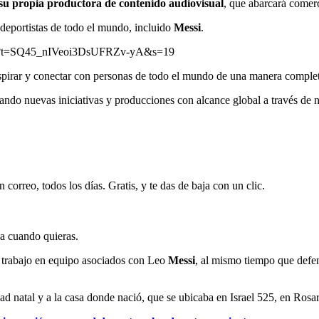
su propia productora de contenido
audiovisual
, que abarcará comerci
deportistas de todo el mundo, incluido
Messi
.
4319?t=SQ45_nIVeoi3DsUFRZv-yA&s=19
nspirar y conectar con personas de todo el mundo de una manera comple
tando nuevas iniciativas y producciones con alcance global a través de
 correo, todos los días. Gratis, y te das de baja con un clic.
ja cuando quieras.
 trabajo en equipo asociados con Leo
Messi
, al mismo tiempo que defen
d natal y a la casa donde nació, que se ubicaba en Israel 525, en Rosar