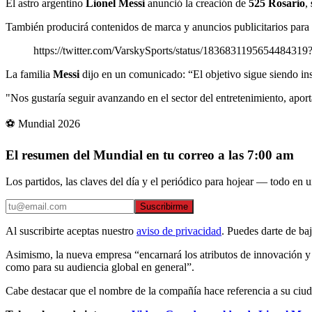
El astro argentino
Lionel Messi
anunció la creación de
525 Rosario
,
También producirá contenidos de marca y anuncios publicitarios para 
https://twitter.com/VarskySports/status/183683119565448
La familia
Messi
dijo en un comunicado: “El objetivo sigue siendo i
"Nos gustaría seguir avanzando en el sector del entretenimiento, apor
⚽ Mundial 2026
El resumen del Mundial en tu correo a las 7:00 am
Los partidos, las claves del día y el periódico para hojear — todo en un
Suscribirme
Al suscribirte aceptas nuestro
aviso de privacidad
. Puedes darte de ba
Asimismo, la nueva empresa “encarnará los atributos de innovación y
como para su audiencia global en general”.
Cabe destacar que el nombre de la compañía hace referencia a su ciuda