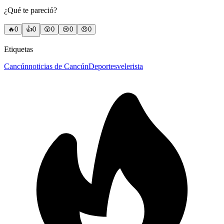
¿Qué te pareció?
🔥
0
👍
0
😲
0
😢
0
😠
0
Etiquetas
Cancún
noticias de Cancún
Deportes
velerista