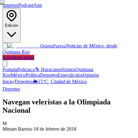
Impreso
Podcast
App
Edición
Noticias de México, desde
Quinta
Fuerza
Quintana Roo
Suscríbete gratis
Portada
Policiaca
🌀 Huracanes
Sismos
Quintana
Roo
México
Política
Deportes
Espectáculos
Opinión
Inicio
/
Deportes
🌦️
15
°C
·
Ciudad de México
Deportes
Navegan veleristas a la Olimpiada
Nacional
M
Miriam Barrios
·
18 de febrero de 2018