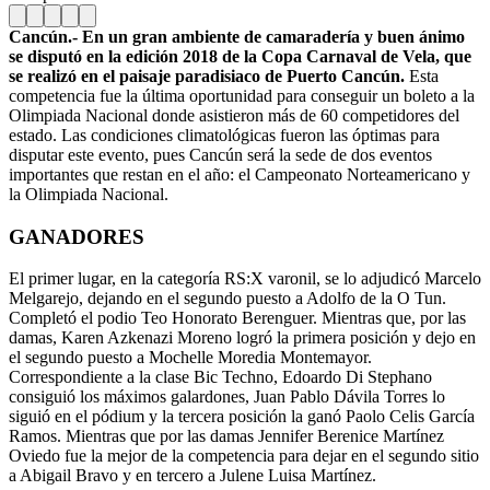
Cancún.- En un gran ambiente de camaradería y buen ánimo
se disputó en la edición 2018 de la Copa Carnaval de Vela, que
se realizó en el paisaje paradisiaco de Puerto Cancún.
Esta
competencia fue la última oportunidad para conseguir un boleto a la
Olimpiada Nacional donde asistieron más de 60 competidores del
estado. Las condiciones climatológicas fueron las óptimas para
disputar este evento, pues Cancún será la sede de dos eventos
importantes que restan en el año: el Campeonato Norteamericano y
la Olimpiada Nacional.
GANADORES
El primer lugar, en la categoría RS:X varonil, se lo adjudicó Marcelo
Melgarejo, dejando en el segundo puesto a Adolfo de la O Tun.
Completó el podio Teo Honorato Berenguer. Mientras que, por las
damas, Karen Azkenazi Moreno logró la primera posición y dejo en
el segundo puesto a Mochelle Moredia Montemayor.
Correspondiente a la clase Bic Techno, Edoardo Di Stephano
consiguió los máximos galardones, Juan Pablo Dávila Torres lo
siguió en el pódium y la tercera posición la ganó Paolo Celis García
Ramos. Mientras que por las damas Jennifer Berenice Martínez
Oviedo fue la mejor de la competencia para dejar en el segundo sitio
a Abigail Bravo y en tercero a Julene Luisa Martínez.