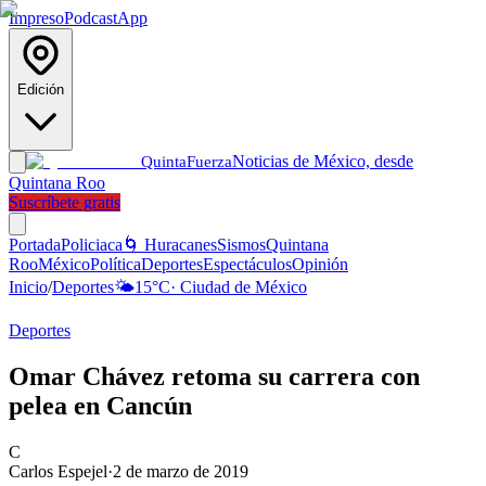
Impreso
Podcast
App
Edición
Noticias de México, desde
Quinta
Fuerza
Quintana Roo
Suscríbete gratis
Portada
Policiaca
🌀 Huracanes
Sismos
Quintana
Roo
México
Política
Deportes
Espectáculos
Opinión
Inicio
/
Deportes
🌤️
15
°C
·
Ciudad de México
Deportes
Omar Chávez retoma su carrera con
pelea en Cancún
C
Carlos Espejel
·
2 de marzo de 2019