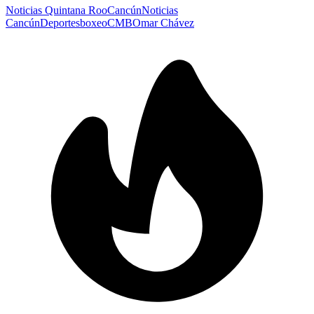
Noticias Quintana Roo
Cancún
Noticias
Cancún
Deportes
boxeo
CMB
Omar Chávez