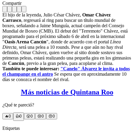
Compartir
El hijo de la leyenda, Julio César Chávez,
Omar Chávez
Carrasco
, regresará al ring para buscar un título mundial de
boxeo, señalando a Jaime Munguía, actual campeón del Consejo
Mundial de Boxeo (CMB). El debut del "Terremoto" Chávez, está
programado para el próximo sábado 6 de abril en la internacional
"
Oasis Arena Cancún
", donde de acuerdo con el portal
Línea
Directa,
será una pelea a 10 rounds. Pese a que aún no hay rival
definido, Omar Chávez, quien vuelve al sitio donde sostuvo sus
primeras peleas, estará realizando una pequeña gira en los gimnasios
de
Cancún
, previo a la gran pelea, para acoplarse al clima.
También te puede interesar:
"Canelo" Álvarez le invita a todos
el champange en el antro
Se espera que en aproximadamente 10
días se conozca el nombre del rival.
Más noticias de Quintana Roo
¿Qué te pareció?
🔥
0
👍
0
😲
0
😢
0
😠
0
Etiquetas