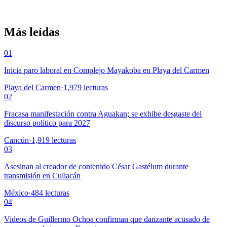
Más leídas
01
Inicia paro laboral en Complejo Mayakoba en Playa del Carmen
Playa del Carmen
·
1,979
lecturas
02
Fracasa manifestación contra Aguakan; se exhibe desgaste del
discurso político para 2027
Cancún
·
1,919
lecturas
03
Asesinan al creador de contenido César Gastélum durante
transmisión en Culiacán
México
·
484
lecturas
04
Videos de Guillermo Ochoa confirman que danzante acusado de