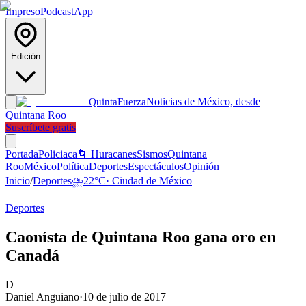
Impreso
Podcast
App
Edición
Noticias de México, desde
Quinta
Fuerza
Quintana Roo
Suscríbete gratis
Portada
Policiaca
🌀 Huracanes
Sismos
Quintana
Roo
México
Política
Deportes
Espectáculos
Opinión
Inicio
/
Deportes
⛈️
22
°C
·
Ciudad de México
Deportes
Caonísta de Quintana Roo gana oro en
Canadá
D
Daniel Anguiano
·
10 de julio de 2017