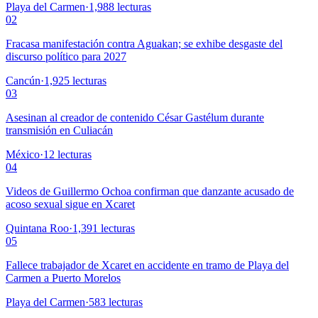
Playa del Carmen
·
1,988
lecturas
02
Fracasa manifestación contra Aguakan; se exhibe desgaste del
discurso político para 2027
Cancún
·
1,925
lecturas
03
Asesinan al creador de contenido César Gastélum durante
transmisión en Culiacán
México
·
12
lecturas
04
Videos de Guillermo Ochoa confirman que danzante acusado de
acoso sexual sigue en Xcaret
Quintana Roo
·
1,391
lecturas
05
Fallece trabajador de Xcaret en accidente en tramo de Playa del
Carmen a Puerto Morelos
Playa del Carmen
·
583
lecturas