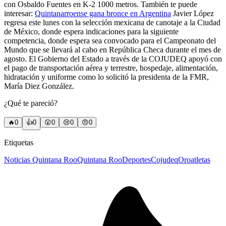
con Osbaldo Fuentes en K-2 1000 metros.
También te puede
interesar:
Quintanarroense gana bronce en Argentina
Javier López
regresa este lunes con la selección mexicana de canotaje a la Ciudad
de México, donde espera indicaciones para la siguiente
competencia, donde espera sea convocado para el Campeonato del
Mundo que se llevará al cabo en República Checa durante el mes de
agosto.
El Gobierno del Estado a través de la COJUDEQ apoyó con
el pago de transportación aérea y terrestre, hospedaje, alimentación,
hidratación y uniforme como lo solicitó la presidenta de la FMR,
María Diez González.
¿Qué te pareció?
🔥
0
👍
0
😲
0
😢
0
😠
0
Etiquetas
Noticias Quintana Roo
Quintana Roo
Deportes
Cojudeq
Oro
atletas