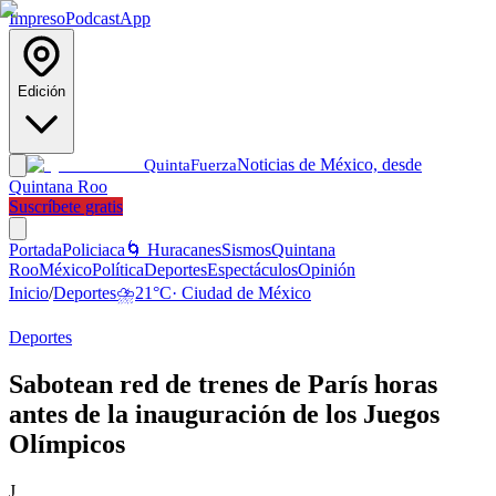
Impreso
Podcast
App
Edición
Noticias de México, desde
Quinta
Fuerza
Quintana Roo
Suscríbete gratis
Portada
Policiaca
🌀 Huracanes
Sismos
Quintana
Roo
México
Política
Deportes
Espectáculos
Opinión
Inicio
/
Deportes
⛈️
21
°C
·
Ciudad de México
Deportes
Sabotean red de trenes de París horas
antes de la inauguración de los Juegos
Olímpicos
J