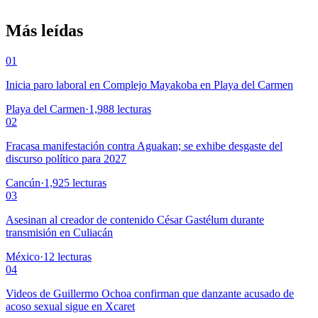
Más leídas
01
Inicia paro laboral en Complejo Mayakoba en Playa del Carmen
Playa del Carmen
·
1,988
lecturas
02
Fracasa manifestación contra Aguakan; se exhibe desgaste del
discurso político para 2027
Cancún
·
1,925
lecturas
03
Asesinan al creador de contenido César Gastélum durante
transmisión en Culiacán
México
·
12
lecturas
04
Videos de Guillermo Ochoa confirman que danzante acusado de
acoso sexual sigue en Xcaret