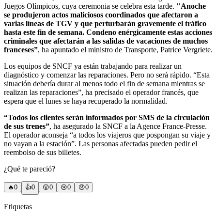
Juegos Olímpicos, cuya ceremonia se celebra esta tarde.
"Anoche
se produjeron actos maliciosos coordinados que afectaron a
varias líneas de TGV y que perturbarán gravemente el tráfico
hasta este fin de semana. Condeno enérgicamente estas acciones
criminales que afectarán a las salidas de vacaciones de muchos
franceses”
, ha apuntado el ministro de Transporte, Patrice Vergriete.
Los equipos de SNCF ya están trabajando para realizar un
diagnóstico y comenzar las reparaciones. Pero no será rápido. “Esta
situación debería durar al menos todo el fin de semana mientras se
realizan las reparaciones”, ha precisado el operador francés, que
espera que el lunes se haya recuperado la normalidad.
“Todos los clientes serán informados por SMS de la circulación
de sus trenes”
, ha asegurado la SNCF a la Agence France-Presse.
El operador aconseja “a todos los viajeros que pospongan su viaje y
no vayan a la estación”. Las personas afectadas pueden pedir el
reembolso de sus billetes.
¿Qué te pareció?
🔥
0
👍
0
😲
0
😢
0
😠
0
Etiquetas