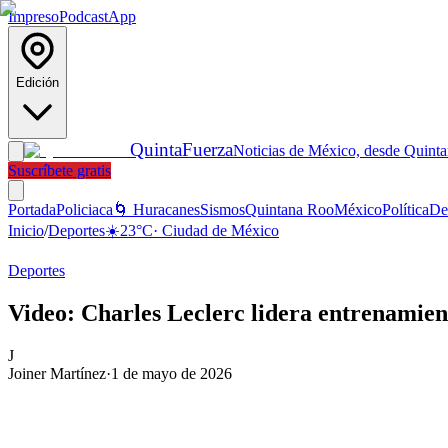
Impreso
Podcast
App
Edición
Quinta
Fuerza
Noticias de México, desde Quint
Suscríbete gratis
Portada
Policiaca
🌀 Huracanes
Sismos
Quintana Roo
México
Política
De
Inicio
/
Deportes
☀️
23
°C
·
Ciudad de México
Deportes
Video: Charles Leclerc lidera entrenamien
J
Joiner Martínez
·
1 de mayo de 2026