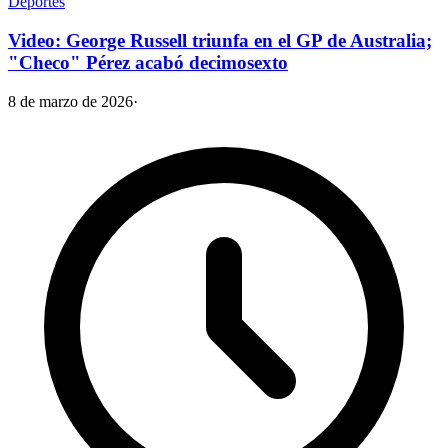
Deportes
Video: George Russell triunfa en el GP de Australia;
"Checo" Pérez acabó decimosexto
8 de marzo de 2026
·