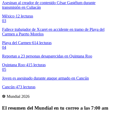
Asesinan al creador de contenido César Gastélum durante
transmisión en Culiacán
México
·
12
lecturas
03
Fallece trabajador de Xcaret en accidente en tramo de Playa del
Carmen a Puerto Morelos
Playa del Carmen
·
614
lecturas
04
Reportan a 23 personas desaparecidas en Quintana Roo
Quintana Roo
·
415
lecturas
05
Joven es asesinado durante ataque armado en Cancún
Cancún
·
473
lecturas
⚽ Mundial 2026
El resumen del Mundial en tu correo a las 7:00 am