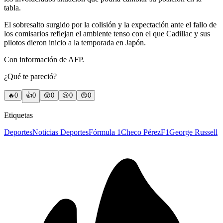
tabla.
El sobresalto surgido por la colisión y la expectación ante el fallo de
los comisarios reflejan el ambiente tenso con el que Cadillac y sus
pilotos dieron inicio a la temporada en Japón.
Con información de AFP.
¿Qué te pareció?
🔥
0
👍
0
😲
0
😢
0
😠
0
Etiquetas
Deportes
Noticias Deportes
Fórmula 1
Checo Pérez
F1
George Russell