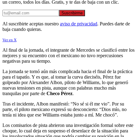
un correo, todos los días. Gratis, y te das de baja con un clic.
Suscribirme
Al suscribirte aceptas nuestro
aviso de privacidad
. Puedes darte de
baja cuando quieras.
Ver en X
Al final de la jornada, el integrante de Mercedes se clasificó entre los
mejores y su encuentro con el mexicano no tuvo repercusiones
negativas para su tiempo.
La jornada se tornó aún más complicada hacia el final de la práctica
para el tapatío. Y es que, al tomar la curva dieciséis, Pérez fue
golpeado por Alexander Albon, piloto de Williams, lo que generó
nuevas tensiones en pista, aunque con palabras mucho más
tranquilas por parte de
Checo Pérez
.
Tras el incidente, Albon manifestó: “No sé si él me vio”. Por su
parte, el piloto mexicano expresó su desconcierto: “Dios mío, no
tenía ni idea que ese Williams estaba junto a mí. Me chocó”.
Los comisarios de pista abrieron una investigación formal sobre este
choque, lo cual deja en suspenso el desenlace de la situación para
los involucrados situación que podría cambiar su posición en la