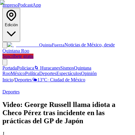
Impreso
Podcast
App
Edición
Noticias de México, desde
Quinta
Fuerza
Quintana Roo
Suscríbete gratis
Portada
Policiaca
🌀 Huracanes
Sismos
Quintana
Roo
México
Política
Deportes
Espectáculos
Opinión
Inicio
/
Deportes
🌤️
13
°C
·
Ciudad de México
Deportes
Video: George Russell llama idiota a
Checo Pérez tras incidente en las
prácticas del GP de Japón
J