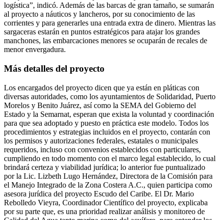
logística”, indicó. Además de las barcas de gran tamaño, se sumarán
al proyecto a náuticos y lancheros, por su conocimiento de las
corrientes y para generarles una entrada extra de dinero. Mientras las
sargaceras estarán en puntos estratégicos para atajar los grandes
manchones, las embarcaciones menores se ocuparán de recales de
menor envergadura.
Más detalles del proyecto
Los encargados del proyecto dicen que ya están en pláticas con
diversas autoridades, como los ayuntamientos de Solidaridad, Puerto
Morelos y Benito Juárez, así como la SEMA del Gobierno del
Estado y la Semarnat, esperan que exista la voluntad y coordinación
para que sea adoptado y puesto en práctica este modelo. Todos los
procedimientos y estrategias incluidos en el proyecto, contarán con
los permisos y autorizaciones federales, estatales o municipales
requeridos, incluso con convenios establecidos con particulares,
cumpliendo en todo momento con el marco legal establecido, lo cual
brindará certeza y viabilidad jurídica; lo anterior fue puntualizado
por la Lic. Lizbeth Lugo Hernández, Directora de la Comisión para
el Manejo Integrado de la Zona Costera A.C., quien participa como
asesora jurídica del proyecto Escudo del Caribe. El Dr. Mario
Rebolledo Vieyra, Coordinador Científico del proyecto, explicaba
por su parte que, es una prioridad realizar análisis y monitoreo de