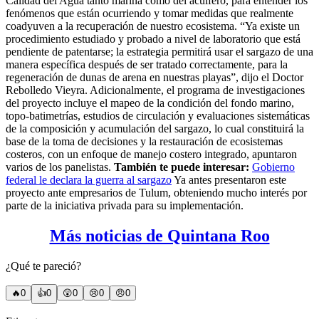
Calidad del Agua tanto marina como del acuífero, para entender los
fenómenos que están ocurriendo y tomar medidas que realmente
coadyuven a la recuperación de nuestro ecosistema. “Ya existe un
procedimiento estudiado y probado a nivel de laboratorio que está
pendiente de patentarse; la estrategia permitirá usar el sargazo de una
manera específica después de ser tratado correctamente, para la
regeneración de dunas de arena en nuestras playas”, dijo el Doctor
Rebolledo Vieyra. Adicionalmente, el programa de investigaciones
del proyecto incluye el mapeo de la condición del fondo marino,
topo-batimetrías, estudios de circulación y evaluaciones sistemáticas
de la composición y acumulación del sargazo, lo cual constituirá la
base de la toma de decisiones y la restauración de ecosistemas
costeros, con un enfoque de manejo costero integrado, apuntaron
varios de los panelistas.
También te puede interesar:
Gobierno
federal le declara la guerra al sargazo
Ya antes presentaron este
proyecto ante empresarios de Tulum, obteniendo mucho interés por
parte de la iniciativa privada para su implementación.
Más noticias de Quintana Roo
¿Qué te pareció?
🔥
0
👍
0
😲
0
😢
0
😠
0