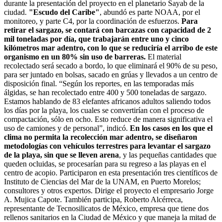
durante la presentación del proyecto en el planetario Sayab de la
ciudad.
"Escudo del Caribe"
, abundó es parte NOAA, por el
monitoreo, y parte C4, por la coordinación de esfuerzos.
Para
retirar el sargazo, se contará con barcazas con capacidad de 2
mil toneladas por día, que trabajarán entre uno y cinco
kilómetros mar adentro, con lo que se reduciría el arribo de este
organismo en un 80% sin uso de barreras.
El material
recolectado será secado a bordo, lo que eliminará el 90% de su peso,
para ser juntado en bolsas, sacado en grúas y llevados a un centro de
disposición final. “Según los reportes, en las temporadas más
álgidas, se han recolectado entre 400 y 500 toneladas de sargazo.
Estamos hablando de 83 elefantes africanos adultos saliendo todos
los días por la playa, los cuales se convertirían con el proceso de
compactación, sólo en ocho. Esto reduce de manera significativa el
uso de camiones y de personal”, indicó.
En los casos en los que el
clima no permita la recolección mar adentro, se diseñaron
metodologías con vehículos terrestres para levantar el sargazo
de la playa, sin que se lleven arena
, y las pequeñas cantidades que
queden ocluidas, se procesarían para su regreso a las playas en el
centro de acopio. Participaron en esta presentación tres científicos de
Instituto de Ciencias del Mar de la UNAM, en Puerto Morelos;
consultores y otros expertos. Dirige el proyecto el empresario Jorge
A. Mujica Capote. También participa, Roberto Alcérreca,
representante de Tecnosilicatos de México, empresa que tiene dos
rellenos sanitarios en la Ciudad de México y que maneja la mitad de