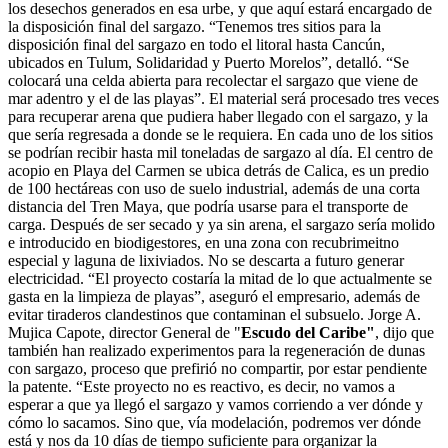
los desechos generados en esa urbe, y que aquí estará encargado de
la disposición final del sargazo. “Tenemos tres sitios para la
disposición final del sargazo en todo el litoral hasta Cancún,
ubicados en Tulum, Solidaridad y Puerto Morelos”, detalló. “Se
colocará una celda abierta para recolectar el sargazo que viene de
mar adentro y el de las playas”. El material será procesado tres veces
para recuperar arena que pudiera haber llegado con el sargazo, y la
que sería regresada a donde se le requiera. En cada uno de los sitios
se podrían recibir hasta mil toneladas de sargazo al día. El centro de
acopio en Playa del Carmen se ubica detrás de Calica, es un predio
de 100 hectáreas con uso de suelo industrial, además de una corta
distancia del Tren Maya, que podría usarse para el transporte de
carga. Después de ser secado y ya sin arena, el sargazo sería molido
e introducido en biodigestores, en una zona con recubrimeitno
especial y laguna de lixiviados. No se descarta a futuro generar
electricidad. “El proyecto costaría la mitad de lo que actualmente se
gasta en la limpieza de playas”, aseguró el empresario, además de
evitar tiraderos clandestinos que contaminan el subsuelo. Jorge A.
Mujica Capote, director General de "
Escudo del Caribe"
, dijo que
también han realizado experimentos para la regeneración de dunas
con sargazo, proceso que prefirió no compartir, por estar pendiente
la patente. “Este proyecto no es reactivo, es decir, no vamos a
esperar a que ya llegó el sargazo y vamos corriendo a ver dónde y
cómo lo sacamos. Sino que, vía modelación, podremos ver dónde
está y nos da 10 días de tiempo suficiente para organizar la