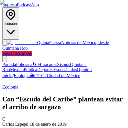
Impreso
Podcast
App
Edición
Noticias de México, desde
Quinta
Fuerza
Quintana Roo
Suscríbete gratis
Portada
Policiaca
🌀 Huracanes
Sismos
Quintana
Roo
México
Política
Deportes
Espectáculos
Opinión
Inicio
/
Ecología
🌦️
15
°C
·
Ciudad de México
Ecología
Con “Escudo del Caribe” plantean evitar
el arribo de sargazo
C
Carlos Espejel
·
18 de enero de 2019