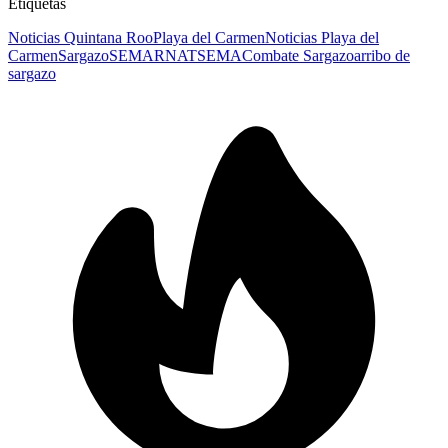
Etiquetas
Noticias Quintana Roo
Playa del Carmen
Noticias Playa del
Carmen
Sargazo
SEMARNAT
SEMA
Combate Sargazo
arribo de
sargazo