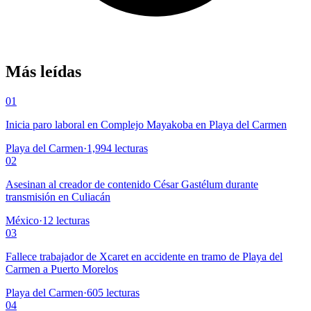
Más leídas
01
Inicia paro laboral en Complejo Mayakoba en Playa del Carmen
Playa del Carmen
·
1,994
lecturas
02
Asesinan al creador de contenido César Gastélum durante
transmisión en Culiacán
México
·
12
lecturas
03
Fallece trabajador de Xcaret en accidente en tramo de Playa del
Carmen a Puerto Morelos
Playa del Carmen
·
605
lecturas
04